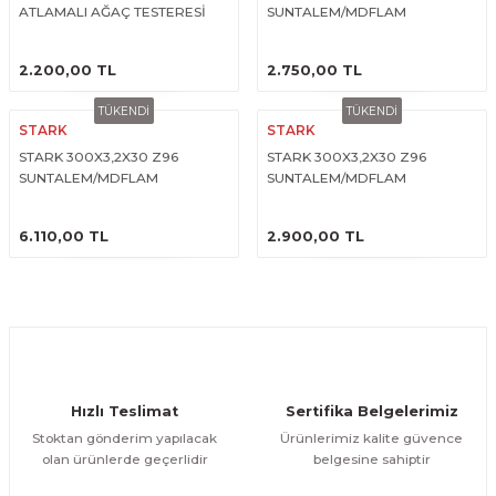
ATLAMALI AĞAÇ TESTERESİ
SUNTALEM/MDFLAM
R
EKLEME BIÇAKLARI
TESTERESİ
ÜRÜNÜ İNCELE
ÜRÜNÜ İNCELE
2.200,00 TL
2.750,00 TL
KULP BIÇAKLARI
TÜKENDİ
TÜKENDİ
SİVRİ MOTİF BIÇAKLARI
STARK
STARK
STARK 300X3,2X30 Z96
STARK 300X3,2X30 Z96
SUNTALEM/MDFLAM
SUNTALEM/MDFLAM
ALUMİNYUM RAF BIÇAKLARI
TESTERESİ + 125X3,1/4,3X20 Z24
TESTERESİ
ÜRÜNÜ İNCELE
ÜRÜNÜ İNCELE
ÇİZİCİ
MOTİF BIÇAKLARI
6.110,00 TL
2.900,00 TL
Hızlı Teslimat
Sertifika Belgelerimiz
Stoktan gönderim yapılacak
Ürünlerimiz kalite güvence
olan ürünlerde geçerlidir
belgesine sahiptir