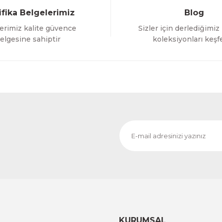
ifika Belgelerimiz
Blog
erimiz kalite güvence
Sizler için derlediğimiz
elgesine sahiptir
koleksiyonları keşf
KURUMSAL