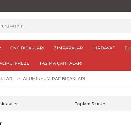
R
CNC BIÇAKLARI
ZIMPARALAR
HIRDAVAT
EL
ALIPÇI FREZE
TAŞIMA ÇANTALARI
AKLARI
ALUMİNYUM RAF BIÇAKLARI
oktakiler
Toplam 3 ürün
r