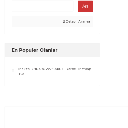
Ara
Detaylı Arama
En Populer Olanlar
Makıta DHP490WVE Akülü Darbeli Matkap
18V