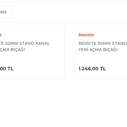
iste
e
Resiste
TE 32MM STAND KANAL
RESİSTE 30MM STAND
AÇMA BIÇAĞI
YERİ AÇMA BIÇAĞI
ÜRÜNÜ İNCELE
ÜRÜNÜ İNC
,00 TL
1.246,00 TL