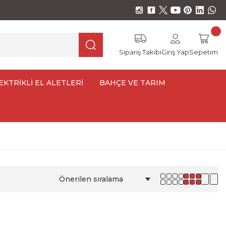
Sipariş Takibi
Giriş Yap
Sepetim
EKTRİKLİ EL ALETLERİ
BAHÇE VE TARIM