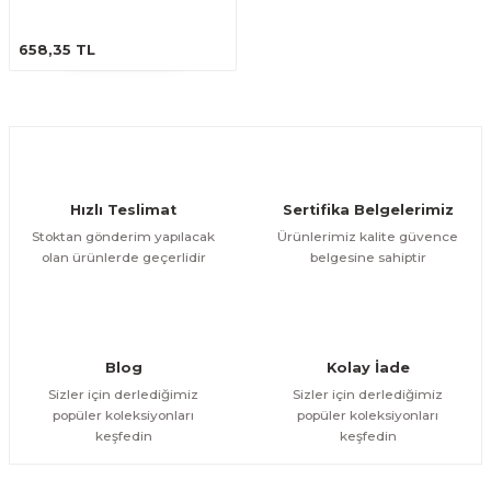
ESME MAKİNESİ
EYİCİLER
HAVŞA BIÇAKLARI
190'LIK SUNTA KESME TESTERELERİ
ÜRÜNÜ İNCELE
658,35 TL
AKİNELERİ
TEMİZLEME BIÇAKLARI
200'LÜK SUNTA KESME TESTERELERİ
ELERİ
ALTTAN RULMANLI TEMİZLEME BIÇAK
210'LUK SUNTA KESME TESTERELERİ
RI
NELERİ
PVC TEMİZLEME BIÇAKLARI
230'LUK SUNTA KESME TESTERELERİ
Hızlı Teslimat
Sertifika Belgelerimiz
Stoktan gönderim yapılacak
Ürünlerimiz kalite güvence
AR
AKİNESİ
U DERZ BIÇAKLARI
235'LİK SUNTA KESME TESTERELERİ
olan ürünlerde geçerlidir
belgesine sahiptir
45° V DERZ BIÇAKLARI
NCALARI
60° V DERZ BIÇAKLARI
Blog
Kolay İade
Sizler için derlediğimiz
Sizler için derlediğimiz
TÖRÜ
İNELERİ
45° PAH BIÇAKLARI
popüler koleksiyonları
popüler koleksiyonları
keşfedin
keşfedin
NELERİ
KUTU (KÖŞE) BİRLEŞTİRME BIÇAKLAR