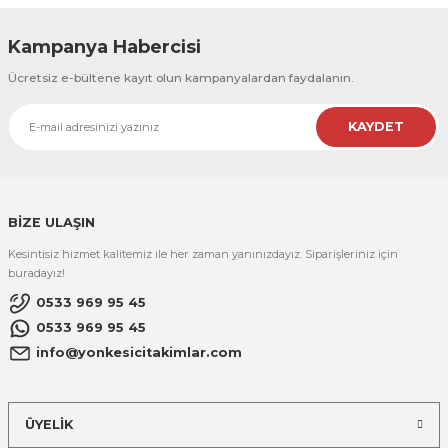
R
EKLEME BIÇAKLARI
Kampanya Habercisi
KULP BIÇAKLARI
Ücretsiz e-bültene kayıt olun kampanyalardan faydalanın.
SİVRİ MOTİF BIÇAKLARI
KAYDET
ALUMİNYUM RAF BIÇAKLARI
MOTİF BIÇAKLARI
BİZE ULAŞIN
Kesintisiz hizmet kalitemiz ile her zaman yanınızdayız. Siparişleriniz için
buradayız!
0533 969 95 45
0533 969 95 45
info@yonkesicitakimlar.com
ÜYELİK