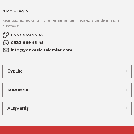
R
EKLEME BIÇAKLARI
BİZE ULAŞIN
KULP BIÇAKLARI
Kesintisiz hizmet kalitemiz ile her zaman yanınızdayız. Siparişleriniz için
buradayız!
SİVRİ MOTİF BIÇAKLARI
0533 969 95 45
0533 969 95 45
ALUMİNYUM RAF BIÇAKLARI
info@yonkesicitakimlar.com
MOTİF BIÇAKLARI
ÜYELİK
KURUMSAL
ALIŞVERİŞ