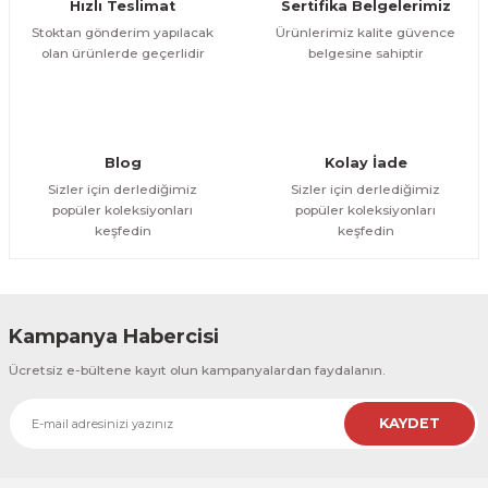
Hızlı Teslimat
Sertifika Belgelerimiz
ESME MAKİNESİ
EYİCİLER
HAVŞA BIÇAKLARI
190'LIK SUNTA KESME TESTERELERİ
Stoktan gönderim yapılacak
Ürünlerimiz kalite güvence
olan ürünlerde geçerlidir
belgesine sahiptir
AKİNELERİ
TEMİZLEME BIÇAKLARI
200'LÜK SUNTA KESME TESTERELERİ
ELERİ
ALTTAN RULMANLI TEMİZLEME BIÇAK
210'LUK SUNTA KESME TESTERELERİ
Blog
Kolay İade
RI
NELERİ
PVC TEMİZLEME BIÇAKLARI
230'LUK SUNTA KESME TESTERELERİ
Sizler için derlediğimiz
Sizler için derlediğimiz
popüler koleksiyonları
popüler koleksiyonları
keşfedin
keşfedin
AR
AKİNESİ
U DERZ BIÇAKLARI
235'LİK SUNTA KESME TESTERELERİ
45° V DERZ BIÇAKLARI
Kampanya Habercisi
NCALARI
60° V DERZ BIÇAKLARI
Ücretsiz e-bültene kayıt olun kampanyalardan faydalanın.
TÖRÜ
İNELERİ
45° PAH BIÇAKLARI
KAYDET
NELERİ
KUTU (KÖŞE) BİRLEŞTİRME BIÇAKLAR