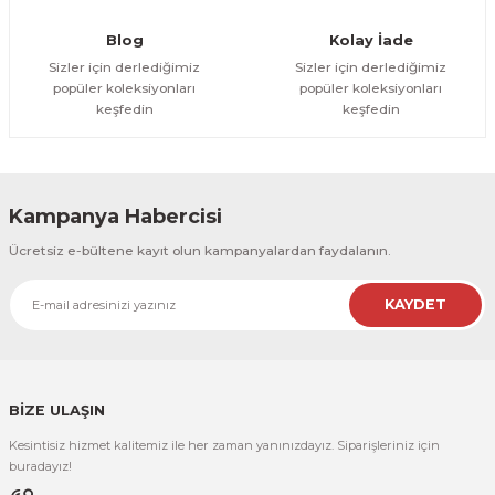
R
EKLEME BIÇAKLARI
Blog
Kolay İade
Sizler için derlediğimiz
Sizler için derlediğimiz
KULP BIÇAKLARI
popüler koleksiyonları
popüler koleksiyonları
keşfedin
keşfedin
SİVRİ MOTİF BIÇAKLARI
ALUMİNYUM RAF BIÇAKLARI
Kampanya Habercisi
MOTİF BIÇAKLARI
Ücretsiz e-bültene kayıt olun kampanyalardan faydalanın.
KAYDET
BİZE ULAŞIN
Kesintisiz hizmet kalitemiz ile her zaman yanınızdayız. Siparişleriniz için
buradayız!