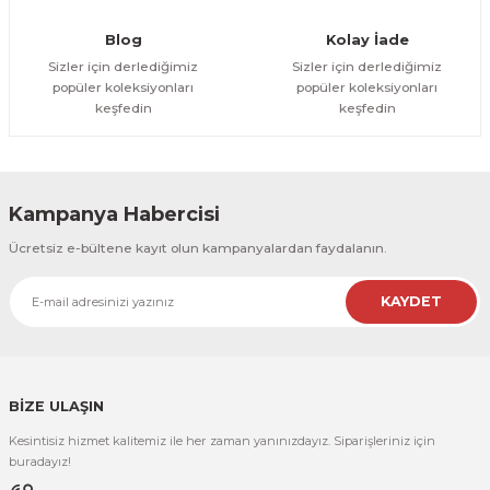
R
EKLEME BIÇAKLARI
Blog
Kolay İade
Sizler için derlediğimiz
Sizler için derlediğimiz
KULP BIÇAKLARI
popüler koleksiyonları
popüler koleksiyonları
keşfedin
keşfedin
SİVRİ MOTİF BIÇAKLARI
ALUMİNYUM RAF BIÇAKLARI
Kampanya Habercisi
MOTİF BIÇAKLARI
Ücretsiz e-bültene kayıt olun kampanyalardan faydalanın.
KAYDET
BİZE ULAŞIN
Kesintisiz hizmet kalitemiz ile her zaman yanınızdayız. Siparişleriniz için
buradayız!