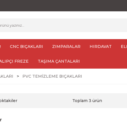
R
CNC BIÇAKLARI
ZIMPARALAR
HIRDAVAT
EL
ALIPÇI FREZE
TAŞIMA ÇANTALARI
AKLARI
PVC TEMİZLEME BIÇAKLARI
oktakiler
Toplam 3 ürün
r