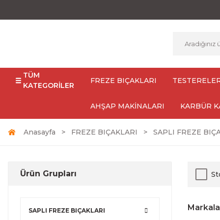
TÜM
FREZE BIÇAKLARI
TESTERELE
KATEGORİLER
AHŞAP MAKİNALARI
KARBÜR K
Anasayfa
FREZE BIÇAKLARI
SAPLI FREZE BIÇ
Ürün Grupları
St
Markala
SAPLI FREZE BIÇAKLARI