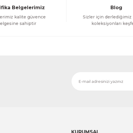
ifika Belgelerimiz
Blog
erimiz kalite güvence
Sizler için derlediğimiz
elgesine sahiptir
koleksiyonları keşf
KURUMSAL