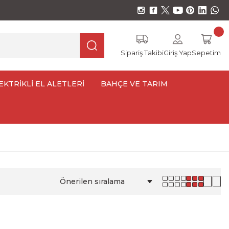
Sipariş Takibi
Giriş Yap
Sepetim
EKTRİKLİ EL ALETLERİ
BAHÇE VE TARIM