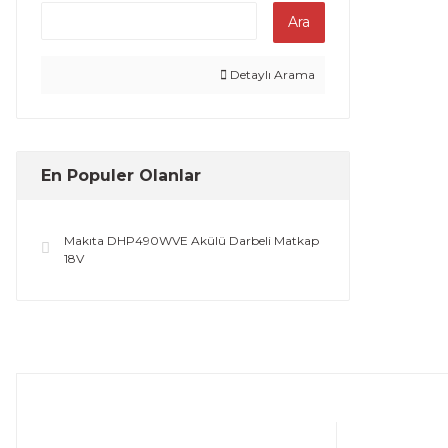
Ara
Detaylı Arama
En Populer Olanlar
Makıta DHP490WVE Akülü Darbeli Matkap
18V