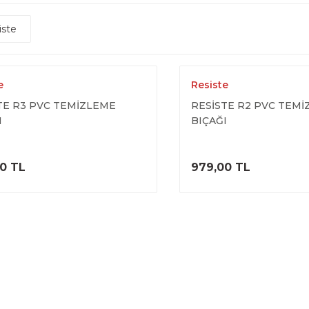
iste
e
Resiste
TE R3 PVC TEMİZLEME
RESİSTE R2 PVC TEM
I
BIÇAĞI
ÜRÜNÜ İNCELE
ÜRÜNÜ İNC
0 TL
979,00 TL