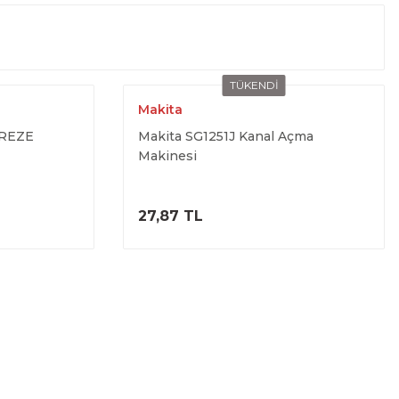
TÜKENDİ
Makita
FREZE
Makita SG1251J Kanal Açma
Makinesi
ELE
ÜRÜNÜ İNCELE
27,87 TL