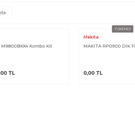
ita
TÜKENDİ
a
Makita
a M9800BKX4 Kombo Kit
MAKITA RP0900 DIK 
ÜRÜNÜ İNCELE
ÜRÜNÜ İNC
,00 TL
0,00 TL