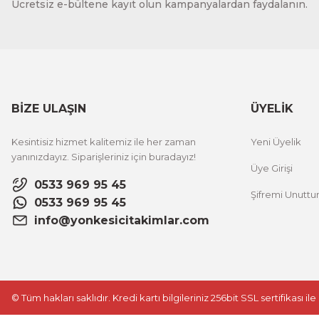
Ücretsiz e-bültene kayıt olun kampanyalardan faydalanın.
BİZE ULAŞIN
ÜYELİK
Kesintisiz hizmet kalitemiz ile her zaman
Yeni Üyelik
yanınızdayız. Siparişleriniz için buradayız!
Üye Girişi
0533 969 95 45
Şifremi Unutt
0533 969 95 45
info@yonkesicitakimlar.com
© Tüm hakları saklıdır. Kredi kartı bilgileriniz 256bit SSL sertifikası i