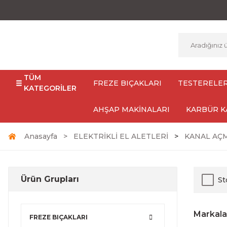
TÜM
FREZE BIÇAKLARI
TESTERELE
KATEGORİLER
AHŞAP MAKİNALARI
KARBÜR K
Anasayfa
ELEKTRİKLİ EL ALETLERİ
KANAL AÇ
Ürün Grupları
St
Markala
FREZE BIÇAKLARI