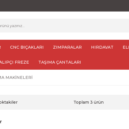
R
CNC BIÇAKLARI
ZIMPARALAR
HIRDAVAT
EL
ALIPÇI FREZE
TAŞIMA ÇANTALARI
MA MAKİNELERİ
oktakiler
Toplam 3 ürün
r