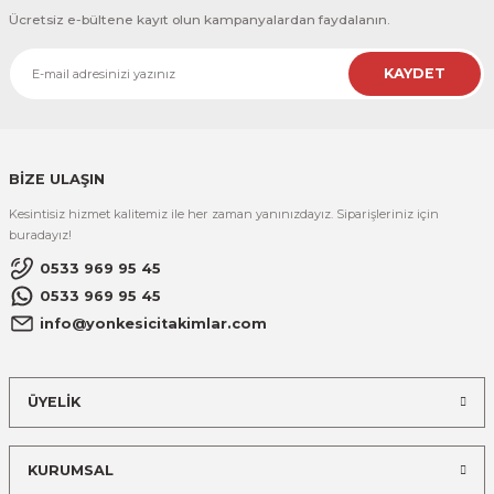
Scheppach HM216 2000 W Gönye Testere
R
EKLEME BIÇAKLARI
Ücretsiz e-bültene kayıt olun kampanyalardan faydalanın.
ÜRÜNÜ İNCELE
KULP BIÇAKLARI
KAYDET
7.000,00 TL
Makita
SİVRİ MOTİF BIÇAKLARI
Makita DKP180Z PLANYA MAKİNASI 18V
BİZE ULAŞIN
ALUMİNYUM RAF BIÇAKLARI
ÜRÜNÜ İNCELE
Kesintisiz hizmet kalitemiz ile her zaman yanınızdayız. Siparişleriniz için
13.260,00 TL
MOTİF BIÇAKLARI
buradayız!
0533 969 95 45
Makita
0533 969 95 45
Makita PJ7000 Zıvana Açma Makinesi
info@yonkesicitakimlar.com
ÜRÜNÜ İNCELE
15.720,00 TL
ÜYELİK
Makita
Makita HS6601 1010 W Daire Testere
KURUMSAL