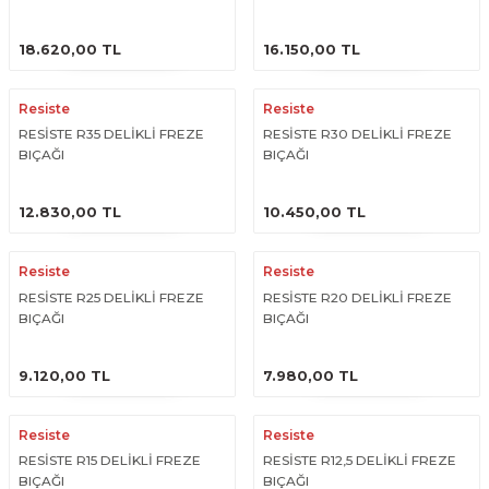
ESME MAKİNESİ
EYİCİLER
HAVŞA BIÇAKLARI
190'LIK SUNTA KESME TESTERELERİ
ÜRÜNÜ İNCELE
ÜRÜNÜ İNCELE
18.620,00 TL
16.150,00 TL
AKİNELERİ
TEMİZLEME BIÇAKLARI
200'LÜK SUNTA KESME TESTERELERİ
Resiste
Resiste
ELERİ
ALTTAN RULMANLI TEMİZLEME BIÇAK
210'LUK SUNTA KESME TESTERELERİ
RESİSTE R35 DELİKLİ FREZE
RESİSTE R30 DELİKLİ FREZE
BIÇAĞI
BIÇAĞI
RI
NELERİ
PVC TEMİZLEME BIÇAKLARI
230'LUK SUNTA KESME TESTERELERİ
ÜRÜNÜ İNCELE
ÜRÜNÜ İNCELE
12.830,00 TL
10.450,00 TL
AR
AKİNESİ
U DERZ BIÇAKLARI
235'LİK SUNTA KESME TESTERELERİ
Resiste
Resiste
45° V DERZ BIÇAKLARI
RESİSTE R25 DELİKLİ FREZE
RESİSTE R20 DELİKLİ FREZE
BIÇAĞI
BIÇAĞI
NCALARI
60° V DERZ BIÇAKLARI
ÜRÜNÜ İNCELE
ÜRÜNÜ İNCELE
9.120,00 TL
7.980,00 TL
TÖRÜ
İNELERİ
45° PAH BIÇAKLARI
Resiste
Resiste
NELERİ
KUTU (KÖŞE) BİRLEŞTİRME BIÇAKLAR
RESİSTE R15 DELİKLİ FREZE
RESİSTE R12,5 DELİKLİ FREZE
BIÇAĞI
BIÇAĞI