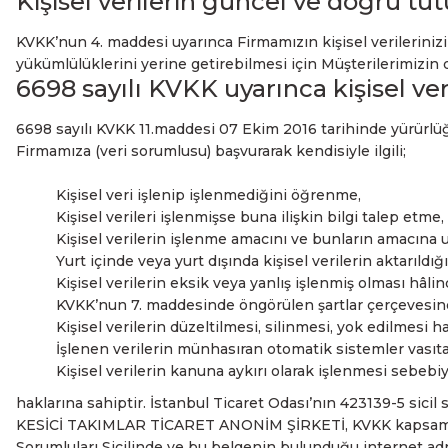
Kişisel verilerin güncel ve doğru tu
KVKK’nun 4. maddesi uyarınca Firmamızın kişisel verilerin
yükümlülüklerini yerine getirebilmesi için Müşterilerimizi
6698 sayılı KVKK uyarınca kişisel ver
6698 sayılı KVKK 11.maddesi 07 Ekim 2016 tarihinde yürürlüğe g
Firmamıza (veri sorumlusu) başvurarak kendisiyle ilgili;
Kişisel veri işlenip işlenmediğini öğrenme,
Kişisel verileri işlenmişse buna ilişkin bilgi talep etme,
Kişisel verilerin işlenme amacını ve bunların amacına 
Yurt içinde veya yurt dışında kişisel verilerin aktarıldığ
Kişisel verilerin eksik veya yanlış işlenmiş olması hâli
KVKK’nun 7. maddesinde öngörülen şartlar çerçevesinde
Kişisel verilerin düzeltilmesi, silinmesi, yok edilmesi ha
İşlenen verilerin münhasıran otomatik sistemler vasıtas
Kişisel verilerin kanuna aykırı olarak işlenmesi sebebi
haklarına sahiptir. İstanbul Ticaret Odası’nın 423139-5 sic
KESİCİ TAKIMLAR TİCARET ANONİM ŞİRKETİ, KVKK kapsamında 
Sorumluları Sicilinde ve bu belgenin bulunduğu internet adresi