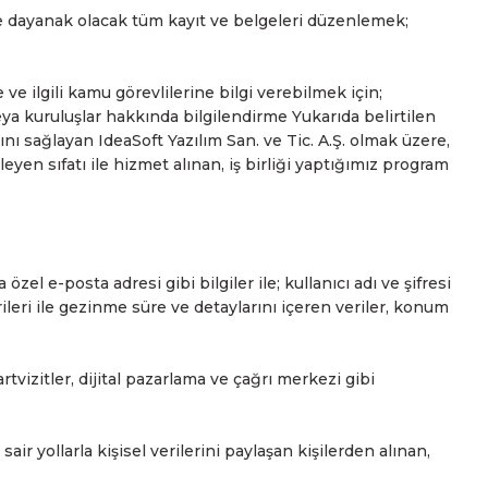
e dayanak olacak tüm kayıt ve belgeleri düzenlemek;
e ilgili kamu görevlilerine bilgi verebilmek için;
veya kuruluşlar hakkında bilgilendirme Yukarıda belirtilen
ısını sağlayan IdeaSoft Yazılım San. ve Tic. A.Ş. olmak üzere,
şleyen sıfatı ile hizmet alınan, iş birliği yaptığımız program
zel e-posta adresi gibi bilgiler ile; kullanıcı adı ve şifresi
erileri ile gezinme süre ve detaylarını içeren veriler, konum
rtvizitler, dijital pazarlama ve çağrı merkezi gibi
air yollarla kişisel verilerini paylaşan kişilerden alınan,