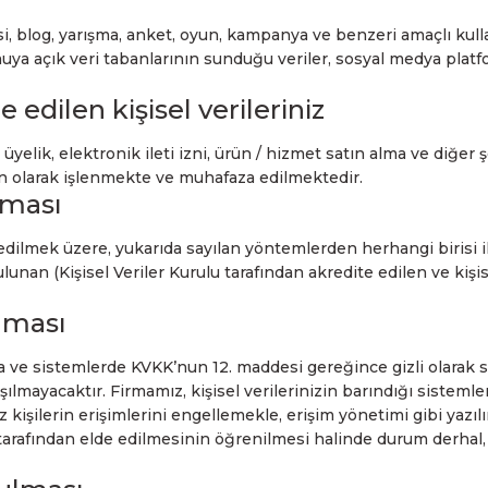
tesi, blog, yarışma, anket, oyun, kampanya ve benzeri amaçlı ku
uya açık veri tabanlarının sunduğu veriler, sosyal medya platfo
dilen kişisel verileriniz
yelik, elektronik ileti izni, ürün / hizmet satın alma ve diğer 
un olarak işlenmekte ve muhafaza edilmektedir.
ılması
edilmek üzere, yukarıda sayılan yöntemlerden herhangi birisi 
lunan (Kişisel Veriler Kurulu tarafından akredite edilen ve ki
unması
da ve sistemlerde KVKK’nun 12. maddesi gereğince gizli olarak s
ılmayacaktır. Firmamız, kişisel verilerinizin barındığı sistemle
 kişilerin erişimlerini engellemekle, erişim yönetimi gibi yazıl
rı tarafından elde edilmesinin öğrenilmesi halinde durum derhal,