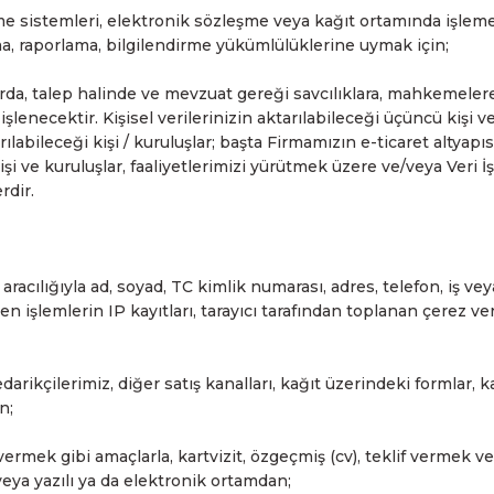
e sistemleri, elektronik sözleşme veya kağıt ortamında işlem
a, raporlama, bilgilendirme yükümlülüklerine uymak için;
a, talep halinde ve mevzuat gereği savcılıklara, mahkemelere v
işlenecektir. Kişisel verilerinizin aktarılabileceği üçüncü kişi 
arılabileceği kişi / kuruluşlar; başta Firmamızın e-ticaret altyap
 kişi ve kuruluşlar, faaliyetlerimizi yürütmek üzere ve/veya Veri İ
rdir.
cılığıyla ad, soyad, TC kimlik numarası, adres, telefon, iş veya ö
rilen işlemlerin IP kayıtları, tarayıcı tarafından toplanan çerez v
rikçilerimiz, diğer satış kanalları, kağıt üzerindeki formlar, ka
n;
ermek gibi amaçlarla, kartvizit, özgeçmiş (cv), teklif vermek ve s
veya yazılı ya da elektronik ortamdan;