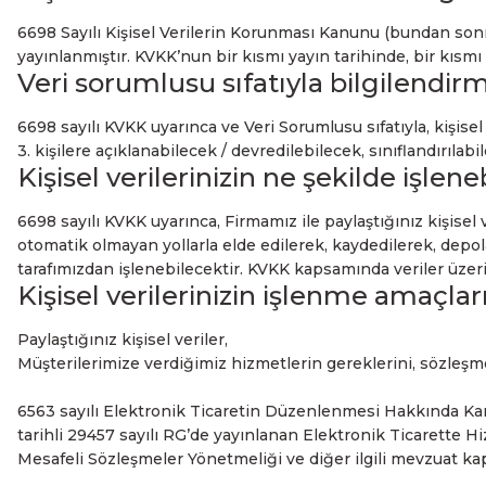
6698 Sayılı Kişisel Verilerin Korunması Kanunu (bundan sonra
yayınlanmıştır. KVKK’nun bir kısmı yayın tarihinde, bir kısmı
Veri sorumlusu sıfatıyla bilgilendir
6698 sayılı KVKK uyarınca ve Veri Sorumlusu sıfatıyla, kişis
3. kişilere açıklanabilecek / devredilebilecek, sınıflandırılab
Kişisel verilerinizin ne şekilde işlen
6698 sayılı KVKK uyarınca, Firmamız ile paylaştığınız kişise
otomatik olmayan yollarla elde edilerek, kaydedilerek, depol
tarafımızdan işlenebilecektir. KVKK kapsamında veriler üzerin
Kişisel verilerinizin işlenme amaçlar
Paylaştığınız kişisel veriler,
Müşterilerimize verdiğimiz hizmetlerin gereklerini, sözleşm
6563 sayılı Elektronik Ticaretin Düzenlenmesi Hakkında Ka
tarihli 29457 sayılı RG’de yayınlanan Elektronik Ticarette Hi
Mesafeli Sözleşmeler Yönetmeliği ve diğer ilgili mevzuat kaps