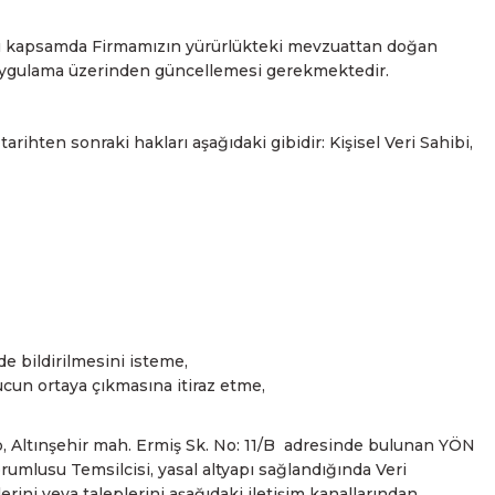
 Bu kapsamda Firmamızın yürürlükteki mevzuattan doğan
l uygulama üzerinden güncellemesi gerekmektedir.
rihten sonraki hakları aşağıdaki gibidir: Kişisel Veri Sahibi,
 de bildirilmesini isteme,
ucun ortaya çıkmasına itiraz etme,
p, Altınşehir mah. Ermiş Sk. No: 11/B adresinde bulunan YÖN
lusu Temsilcisi, yasal altyapı sağlandığında Veri
erini veya taleplerini aşağıdaki iletişim kanallarından