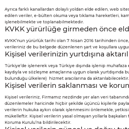
Ayrıca farklı kanallardan dolaylı yoldan elde edilen, web si
edilen veriler, e-bülten okuma veya tıklama hareketleri, kam
işlenebilmekte ve toplanabilmektedir.
KVKK yürürlüğe girmeden önce elde e
KVKK’nun yürürlük tarihi olan 7 Nisan 2016 tarihinden önce, ü
verileriniz de bu belgede düzenlenen şart ve koşullara uyg
Kişisel verilerinizin yurtdışına aktar
Türkiye’de işlenerek veya Türkiye dışında işlenip muhafaza 
kaydıyla ve sözleşme amaçlarına uygun olarak yurtdışında bu
bulunduğu ülkelere) hizmet aracılarına da aktarılabilecektir.
Kişisel verilerin saklanması ve kor
Kişisel verileriniz, Firmamız nezdinde yer alan veri tabanın
düzenlemeler haricinde hiçbir şekilde üçüncü kişilerle paylaş
verilerin hukuka aykırı olarak işlenmesini önlemekle, yetkisiz
mükelleftir. Kişisel verilerin yasal olmayan yollarla başkala
Koruma Kurulu’na bildirilecektir.