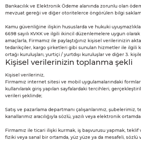
Bankacılık ve Elektronik Ödeme alanında zorunlu olan ödem
mevzuat gereği ve diğer otoritelerce öngörülen bilgi saklam
Kamu güvenliğine ilişkin hususlarda ve hukuki uyuşmazlıklard
6698 sayılı KVKK ve ilgili ikincil düzenlemelere uygun olarak 
amaçlarla, Firmamız ile paylaştığınız kişisel verilerinizin akt
tedarikçiler, kargo şirketleri gibi sunulan hizmetler ile ilgili
ortağı kuruluşları, yurtiçi / yurtdışı kuruluşlar ve diğer 3. kişile
Kişisel verilerinizin toplanma şekli
Kişisel verileriniz,
Firmamız internet sitesi ve mobil uygulamalarındaki formlar ara
kullanılarak giriş yapılan sayfalardaki tercihleri, gerçekleşti
verileri şeklinde;
Satış ve pazarlama departmanı çalışanlarımız, şubelerimiz, teda
kanallarımız aracılığıyla sözlü, yazılı veya elektronik ortamda
Firmamız ile ticari ilişki kurmak, iş başvurusu yapmak, teklif v
fiziki veya sanal bir ortamda, yüz yüze ya da mesafeli, sözlü 