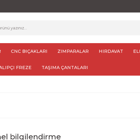
R
CNC BIÇAKLARI
ZIMPARALAR
HIRDAVAT
EL
ALIPÇI FREZE
TAŞIMA ÇANTALARI
el bilgilendirme