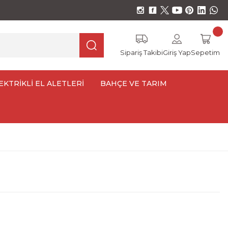
Sipariş Takibi
Giriş Yap
Sepetim
EKTRİKLİ EL ALETLERİ
BAHÇE VE TARIM