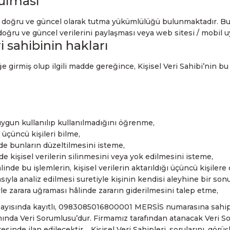
tulması
izi doğru ve güncel olarak tutma yükümlülüğü bulunmaktadır.
n doğru ve güncel verilerini paylaşması veya web sitesi / mobi
i sahibinin hakları
irmiş olup ilgili madde gereğince, Kişisel Veri Sahibi’nin bu ta
uygun kullanılıp kullanılmadığını öğrenme,
ı üçüncü kişileri bilme,
nde bunların düzeltilmesini isteme,
 kişisel verilerin silinmesini veya yok edilmesini isteme,
linde bu işlemlerin, kişisel verilerin aktarıldığı üçüncü kişilere
ıyla analiz edilmesi suretiyle kişinin kendisi aleyhine bir son
yle zarara uğraması hâlinde zararın giderilmesini talep etme,
il sayısında kayıtlı, 0983085016800001 MERSİS numarasına sahi
Veri Sorumlusu’dur. Firmamız tarafından atanacak Veri Sorum
nde ilan edilecektir. Kişisel Veri Sahipleri, sorularını, görüşl