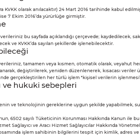
 KVKK olarak anılacaktır) 24 Mart 2016 tarihinde kabul edilmiş
 ise 7 Ekim 2016’da yürürlüğe girmiştir.
me
el verileriniz bu sayfada açıklandığı çerçevede; kaydedilecek, 
ilecek ve KVKK’da sayılan şekillerde işlenebilecektir.
ebileceği
l verileriniz, tamamen veya kısmen, otomatik olarak, veyahut he
anarak, değiştirilerek, yeniden düzenlenerek, kısacası veriler 
de gerçekleştirilen her türlü işlem "kişisel verilerin işlenmesi
ı ve hukuki sebepleri
enin ve teknolojinin gereklerine uygun şekilde yapabilmek, sun
nun, 6502 sayılı Tüketicinin Korunması Hakkında Kanun ile bu
zmet Sağlayıcı ve Aracı Hizmet Sağlayıcılar Hakkında Yönetmelik
amında işlem sahibinin bilgilerini tespit için kimlik, adres ve 