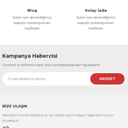
R
EKLEME BIÇAKLARI
Blog
Kolay İade
Sizler için derlediğimiz
Sizler için derlediğimiz
KULP BIÇAKLARI
popüler koleksiyonları
popüler koleksiyonları
keşfedin
keşfedin
SİVRİ MOTİF BIÇAKLARI
ALUMİNYUM RAF BIÇAKLARI
Kampanya Habercisi
MOTİF BIÇAKLARI
Ücretsiz e-bültene kayıt olun kampanyalardan faydalanın.
KAYDET
BİZE ULAŞIN
Kesintisiz hizmet kalitemiz ile her zaman yanınızdayız. Siparişleriniz için
buradayız!