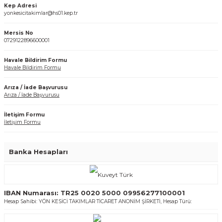
Kep Adresi
R
EKLEME BIÇAKLARI
yonkesicitakimlar@hs01.kep.tr
KULP BIÇAKLARI
Mersis No
0729122896600001
SİVRİ MOTİF BIÇAKLARI
Havale Bildirim Formu
Havale Bildirim Formu
ALUMİNYUM RAF BIÇAKLARI
Arıza / İade Başvurusu
Arıza / İade Başvurusu
MOTİF BIÇAKLARI
İletişim Formu
İletişim Formu
Banka Hesapları
IBAN Numarası: TR25 0020 5000 09956277100001
Hesap Sahibi: YÖN KESİCİ TAKIMLAR TİCARET ANONİM ŞİRKETİ, Hesap Türü: