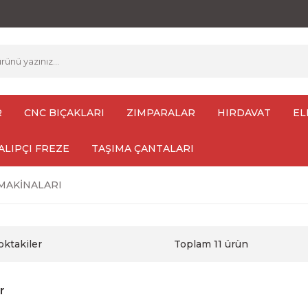
R
CNC BIÇAKLARI
ZIMPARALAR
HIRDAVAT
EL
ALIPÇI FREZE
TAŞIMA ÇANTALARI
MAKİNALARI
oktakiler
Toplam 11 ürün
r