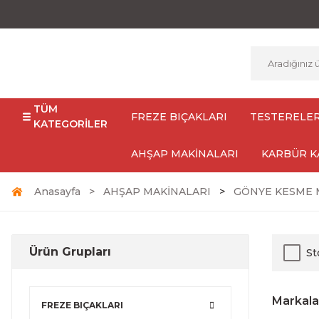
TÜM
FREZE BIÇAKLARI
TESTERELE
KATEGORİLER
AHŞAP MAKİNALARI
KARBÜR K
Anasayfa
AHŞAP MAKİNALARI
GÖNYE KESME 
Ürün Grupları
St
Markala
FREZE BIÇAKLARI