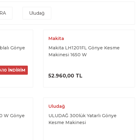
RA
Uludağ
Makita
blalı Gönye
Makita LH1201FL Gönye Kesme
Makinesi 1650 W
%10 İNDİRİM
ELE
ÜRÜNÜ İNCELE
52.960,00 TL
Uludağ
0 W Gönye
ULUDAĞ 300lük Yatarlı Gönye
Kesme Makinesi