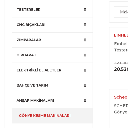
TESTERELER
Mak
CNC BIÇAKLARI
EINHE
ZIMPARALAR
Einhel
Tester
HIRDAVAT
22.800
20.52
ELEKTRİKLİ EL ALETLERİ
BAHÇE VE TARIM
Schep
AHŞAP MAKİNALARI
SCHEP
Gönye
GÖNYE KESME MAKİNALARI
Watt 