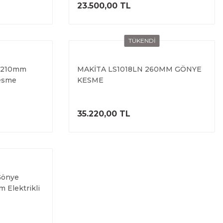
ELE
ÜRÜNÜ İNCELE
23.500,00 TL
TÜKENDİ
W 210mm
MAKİTA LS1018LN 260MM GÖNYE
esme
KESME
ELE
ÜRÜNÜ İNCELE
35.220,00 TL
önye
 Elektrikli
h Tipi Açılı
ELE