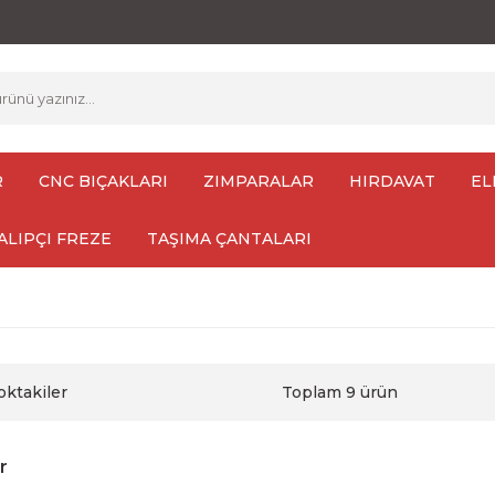
R
CNC BIÇAKLARI
ZIMPARALAR
HIRDAVAT
EL
ALIPÇI FREZE
TAŞIMA ÇANTALARI
oktakiler
Toplam 9 ürün
r