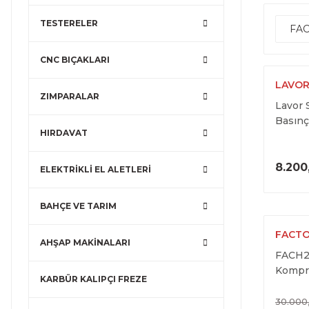
TESTERELER
FA
CNC BIÇAKLARI
LAVO
ZIMPARALAR
Lavor 
Basınç
HIRDAVAT
8.200
ELEKTRİKLİ EL ALETLERİ
BAHÇE VE TARIM
FACT
AHŞAP MAKİNALARI
FACH2
Kompr
KARBÜR KALIPÇI FREZE
30.000