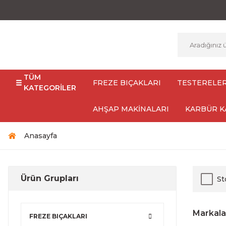
TÜM
FREZE BIÇAKLARI
TESTERELE
KATEGORİLER
AHŞAP MAKİNALARI
KARBÜR K
Anasayfa
Ürün Grupları
St
Markala
FREZE BIÇAKLARI