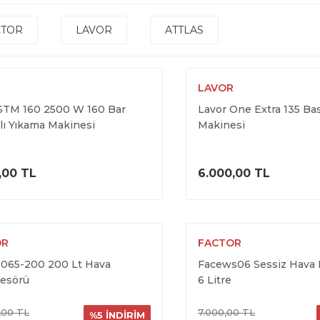
CTOR
LAVOR
ATTLAS
R
LAVOR
STM 160 2500 W 160 Bar
Lavor One Extra 135 Bas
lı Yıkama Makinesi
Makinesi
ÜRÜNÜ İNCELE
ÜRÜNÜ İNC
,00 TL
6.000,00 TL
OR
FACTOR
065-200 200 Lt Hava
Facews06 Sessiz Hava
esörü
6 Litre
,00 TL
7.000,00 TL
%5 İNDİRİM