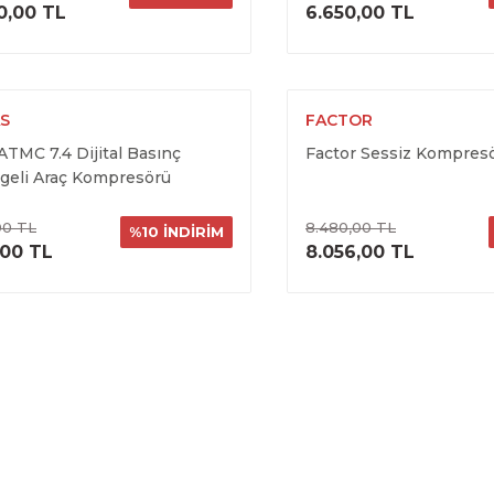
ÜRÜNÜ İNCELE
ÜRÜNÜ İNC
0,00 TL
6.650,00 TL
S
FACTOR
 ATMC 7.4 Dijital Basınç
Factor Sessiz Kompresö
geli Araç Kompresörü
00 TL
8.480,00 TL
%10 İNDİRİM
ÜRÜNÜ İNCELE
ÜRÜNÜ İNC
,00 TL
8.056,00 TL