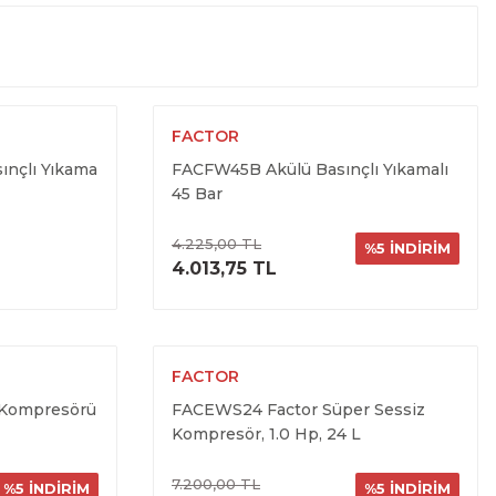
FACTOR
ınçlı Yıkama
FACFW45B Akülü Basınçlı Yıkamalı
45 Bar
4.225,00 TL
%5 İNDİRİM
ELE
ÜRÜNÜ İNCELE
4.013,75 TL
FACTOR
 Kompresörü
FACEWS24 Factor Süper Sessiz
Kompresör, 1.0 Hp, 24 L
7.200,00 TL
%5 İNDİRİM
%5 İNDİRİM