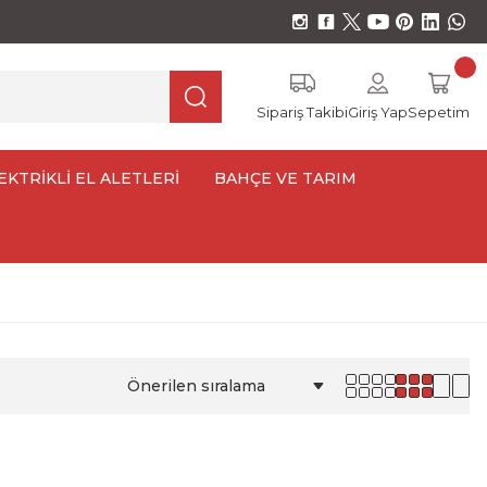
Sipariş Takibi
Giriş Yap
Sepetim
EKTRİKLİ EL ALETLERİ
BAHÇE VE TARIM