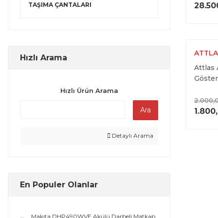
TAŞIMA ÇANTALARI
28.50
ATTLA
Hızlı Arama
Attlas
Göster
Hızlı Ürün Arama
2.000,
Ara
1.800
Detaylı Arama
En Populer Olanlar
Makıta DHP490WVE Akülü Darbeli Matkap