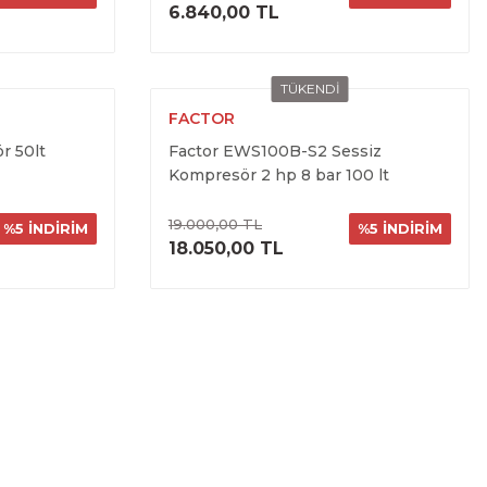
ELE
ÜRÜNÜ İNCELE
6.840,00 TL
TÜKENDİ
FACTOR
r 50lt
Factor EWS100B-S2 Sessiz
Kompresör 2 hp 8 bar 100 lt
19.000,00 TL
%5 İNDİRİM
%5 İNDİRİM
ELE
ÜRÜNÜ İNCELE
18.050,00 TL