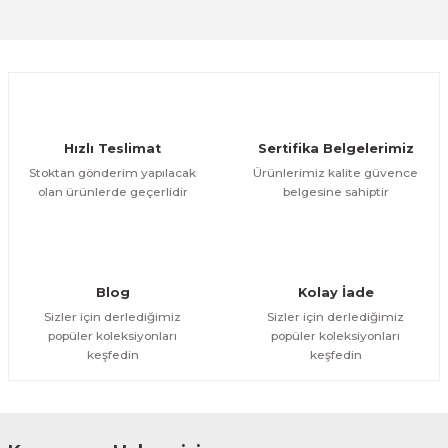
Sitemize ilk yorumu siz yapın!
Ürün resmi kalitesiz, bozuk veya görüntülenemiyor.
Ürün açıklamasında eksik bilgiler bulunuyor.
Deneyimini Paylaş
Ürün bilgilerinde hatalar bulunuyor.
Ürün fiyatı diğer sitelerden daha pahalı.
Hızlı Teslimat
Sertifika Belgelerimiz
Bu ürüne benzer farklı alternatifler olmalı.
Stoktan gönderim yapılacak
Ürünlerimiz kalite güvence
olan ürünlerde geçerlidir
belgesine sahiptir
Gönder
Blog
Kolay İade
Sizler için derlediğimiz
Sizler için derlediğimiz
popüler koleksiyonları
popüler koleksiyonları
keşfedin
keşfedin