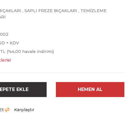
BIÇAKLARI
,
SAPLI FREZE BIÇAKLARI
,
TEMİZLEME
ARI
5002
SD + KDV
 TL (%4,00 havale indirimi)
lerle!
EPETE EKLE
HEMEN AL
Et
Karşılaştır