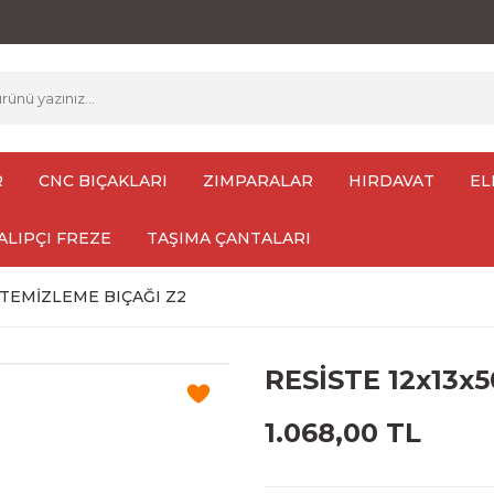
R
CNC BIÇAKLARI
ZIMPARALAR
HIRDAVAT
EL
ALIPÇI FREZE
TAŞIMA ÇANTALARI
 TEMİZLEME BIÇAĞI Z2
RESİSTE 12x13x
1.068,00 TL