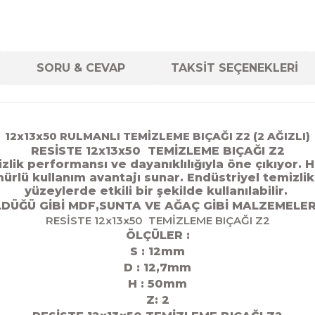
SORU & CEVAP
TAKSİT SEÇENEKLERİ
12x13x50 RULMANLI TEMİZLEME BIÇAĞI Z2 (2 AĞIZLI)
RESİSTE 12x13x50 TEMİZLEME BIÇAĞI Z2
ik performansı ve dayanıklılığıyla öne çıkıyor. 
ömürlü kullanım avantajı sunar. Endüstriyel temizl
yüzeylerde etkili bir şekilde kullanılabilir.
DÜĞÜ GİBİ MDF,SUNTA VE AĞAÇ GİBİ MALZEMELER
RESİSTE 12x13x50 TEMİZLEME BIÇAĞI Z2
ÖLÇÜLER :
S : 12mm
D : 12,7
mm
H : 50mm
Z: 2