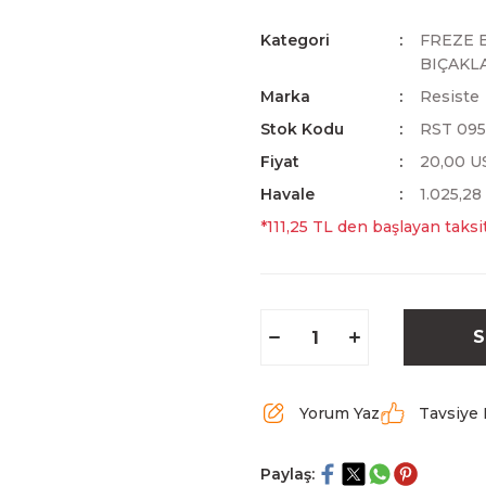
Kategori
FREZE 
BIÇAKL
Marka
Resiste
Stok Kodu
RST 09
Fiyat
20,00 U
Havale
1.025,28
*111,25 TL den başlayan taksit
S
Yorum Yaz
Tavsiye 
Paylaş: