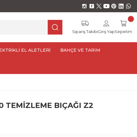
Sipariş Takibi
Giriş Yap
Sepetim
EKTRİKLİ EL ALETLERİ
BAHÇE VE TARIM
50 TEMİZLEME BIÇAĞI Z2