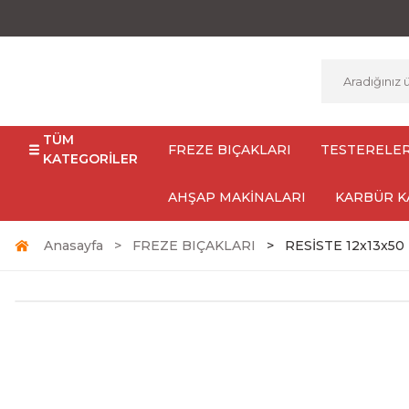
TÜM
FREZE BIÇAKLARI
TESTERELE
KATEGORİLER
AHŞAP MAKİNALARI
KARBÜR K
Anasayfa
FREZE BIÇAKLARI
RESİSTE 12x13x50