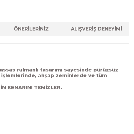
ÖNERİLERİNİZ
ALIŞVERİŞ DENEYİMİ
Hassas rulmanlı tasarımı sayesinde pürüzsüz
ik işlemlerinde, ahşap zeminlerde ve tüm
İN KENARINI TEMİZLER.