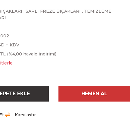
BIÇAKLARI
,
SAPLI FREZE BIÇAKLARI
,
TEMİZLEME
ARI
8002
SD + KDV
 TL (%4,00 havale indirimi)
tlerle!
EPETE EKLE
HEMEN AL
Et
Karşılaştır