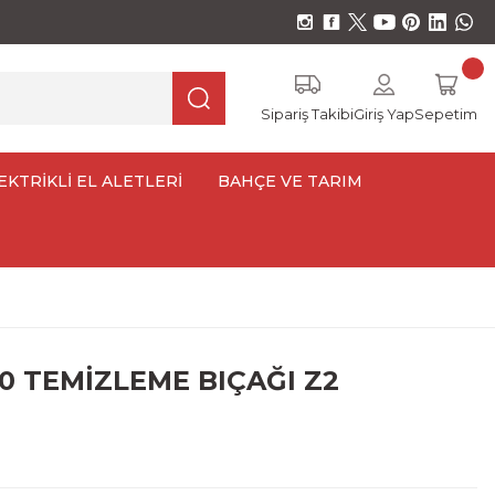
Sipariş Takibi
Giriş Yap
Sepetim
EKTRİKLİ EL ALETLERİ
BAHÇE VE TARIM
80 TEMİZLEME BIÇAĞI Z2