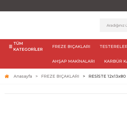
TÜM
FREZE BIÇAKLARI
TESTERELE
KATEGORİLER
AHŞAP MAKİNALARI
KARBÜR K
Anasayfa
FREZE BIÇAKLARI
RESİSTE 12x13x80