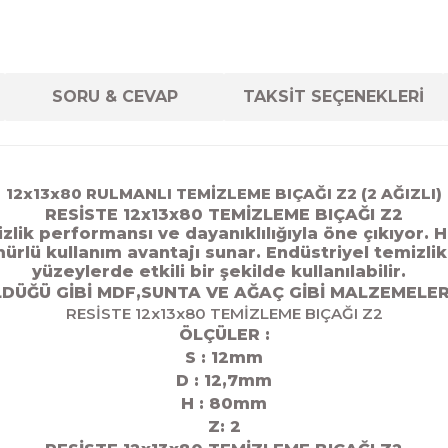
SORU & CEVAP
TAKSİT SEÇENEKLERİ
12x13x80 RULMANLI TEMİZLEME BIÇAĞI Z2 (2 AĞIZLI)
RESİSTE 12x13x80 TEMİZLEME BIÇAĞI Z2
ik performansı ve dayanıklılığıyla öne çıkıyor. 
ömürlü kullanım avantajı sunar. Endüstriyel temizl
yüzeylerde etkili bir şekilde kullanılabilir.
DÜĞÜ GİBİ MDF,SUNTA VE AĞAÇ GİBİ MALZEMELER
RESİSTE 12x13x80 TEMİZLEME BIÇAĞI Z2
ÖLÇÜLER :
S : 12mm
D : 12,7
mm
H : 80mm
Z: 2