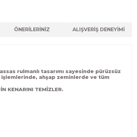
ÖNERİLERİNİZ
ALIŞVERİŞ DENEYİMİ
Hassas rulmanlı tasarımı sayesinde pürüzsüz
ik işlemlerinde, ahşap zeminlerde ve tüm
İN KENARINI TEMİZLER.