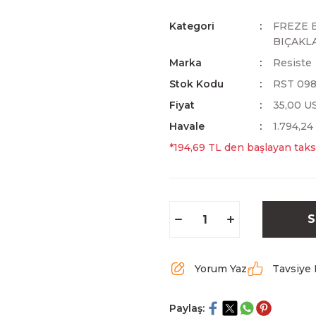
Kategori
FREZE 
BIÇAKL
Marka
Resiste
Stok Kodu
RST 09
Fiyat
35,00 U
Havale
1.794,24
*194,69 TL den başlayan taksi
S
Yorum Yaz
Tavsiye 
Paylaş: