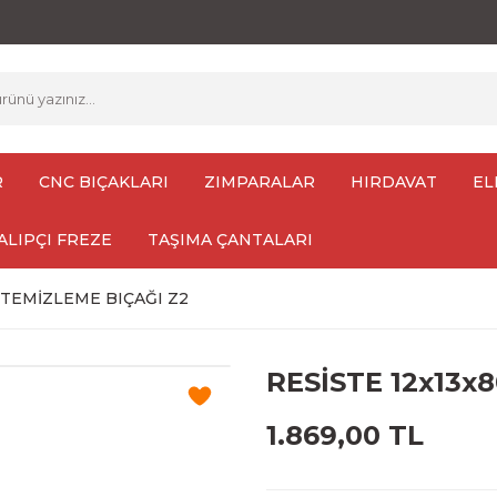
R
CNC BIÇAKLARI
ZIMPARALAR
HIRDAVAT
EL
ALIPÇI FREZE
TAŞIMA ÇANTALARI
 TEMİZLEME BIÇAĞI Z2
RESİSTE 12x13x
1.869,00 TL