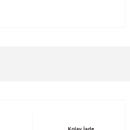
lanarak tarafımıza iletebilirsiniz.
Kolay İade