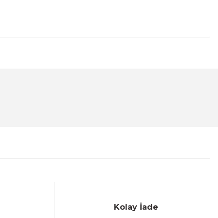
lanarak tarafımıza iletebilirsiniz.
Kolay İade