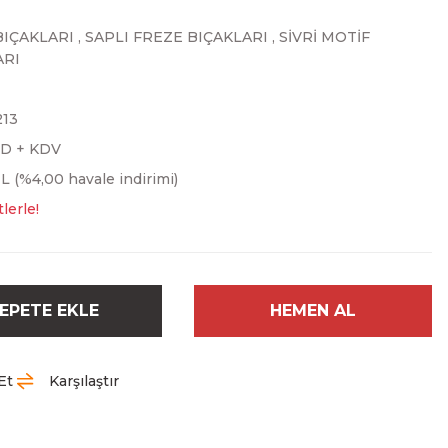
BIÇAKLARI
,
SAPLI FREZE BIÇAKLARI
,
SİVRİ MOTİF
ARI
213
SD + KDV
L (%4,00 havale indirimi)
lerle!
EPETE EKLE
HEMEN AL
Et
Karşılaştır