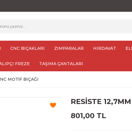
R
CNC BIÇAKLARI
ZIMPARALAR
HIRDAVAT
EL
ALIPÇI FREZE
TAŞIMA ÇANTALARI
CNC MOTİF BIÇAĞI
RESİSTE 12,7MM
801,00 TL