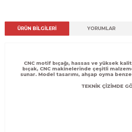
ÜRÜN BİLGİLERİ
YORUMLAR
CNC motif bıçağı, hassas ve yüksek kalite
bıçak, CNC makinelerinde çeşitli malzemele
sunar.
Model tasarımı, ahşap oyma benzeri
TEKNİK ÇİZİMDE G