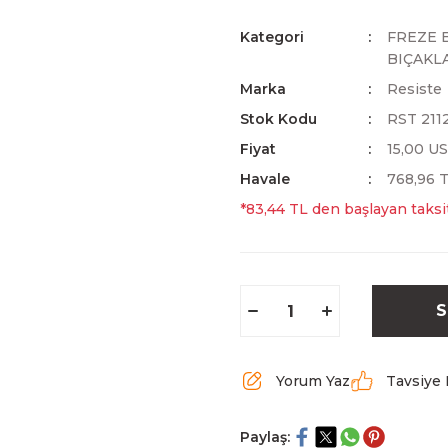
Kategori
FREZE 
BIÇAKL
Marka
Resiste
Stok Kodu
RST 211
Fiyat
15,00 U
Havale
768,96 T
*83,44 TL den başlayan taksit
S
Yorum Yaz
Tavsiye 
Paylaş: