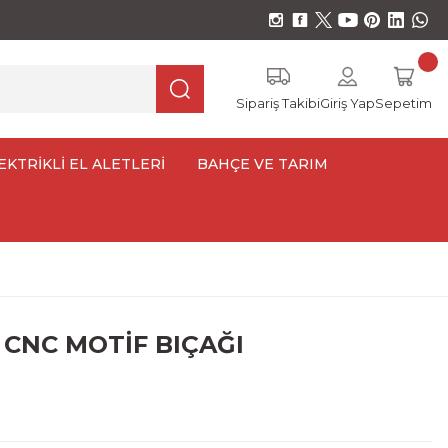
Sipariş Takibi
Giriş Yap
Sepetim
EKTRİKLİ EL ALETLERİ
BAHÇE VE TARIM
 CNC MOTİF BIÇAĞI