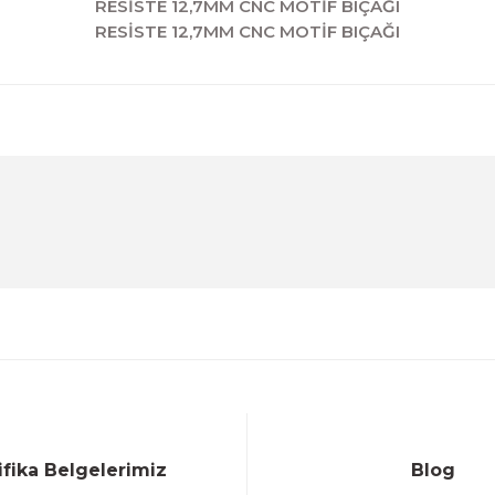
RESİSTE 12,7MM CNC MOTİF BIÇAĞI
RESİSTE 12,7MM CNC MOTİF BIÇAĞI
diğer konularda yetersiz gördüğünüz noktaları öneri formunu kul
Ürün hakkında henüz soru sorulmamış.
Bu ürüne ilk yorumu siz yapın!
Sitemize ilk yorumu siz yapın!
Deneyimini Paylaş
Yorum Yaz
Soru Sor
ifika Belgelerimiz
Blog