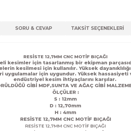
SORU & CEVAP
TAKSİT SEÇENEKLERİ
RESİSTE 12,7MM CNC MOTİF BIÇAĞI
li kesimler için tasarlanmış bir ekipman parçasıdı
rin kesilmesi için kullanılır. Yüksek dayanıklılığı
 uygulamalar için uygundur. Yüksek hassasiyeti v
endüstriyel kesim ihtiyaçlarını karşılar.
ÖRÜLDÜĞÜ GİBİ MDF,SUNTA VE AĞAÇ GİBİ MALZEME
ÖLÇÜLER :
S : 12mm
D : 12,70
mm
H : 4mm
RESİSTE 12,7MM CNC MOTİF BIÇAĞI
RESİSTE 12,7MM CNC MOTİF BIÇAĞI