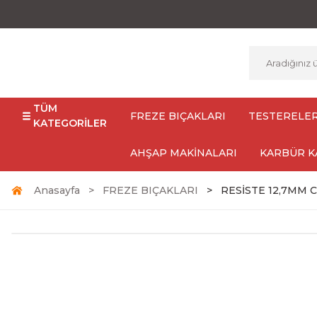
TÜM
FREZE BIÇAKLARI
TESTERELE
KATEGORİLER
AHŞAP MAKİNALARI
KARBÜR K
Anasayfa
FREZE BIÇAKLARI
RESİSTE 12,7MM 