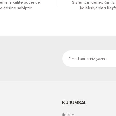
erimiz kalite güvence
Sizler için derlediğimiz
Gönder
elgesine sahiptir
koleksiyonları keşf
KURUMSAL
İletişim