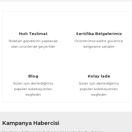
Ürün resmi kalitesiz, bozuk veya görüntülenemiyor.
Ürün açıklamasında eksik bilgiler bulunuyor.
Deneyimini Paylaş
Ürün bilgilerinde hatalar bulunuyor.
Ürün fiyatı diğer sitelerden daha pahalı.
Hızlı Teslimat
Sertifika Belgelerimiz
Bu ürüne benzer farklı alternatifler olmalı.
Stoktan gönderim yapılacak
Ürünlerimiz kalite güvence
olan ürünlerde geçerlidir
belgesine sahiptir
Gönder
Blog
Kolay İade
Sizler için derlediğimiz
Sizler için derlediğimiz
popüler koleksiyonları
popüler koleksiyonları
keşfedin
keşfedin
Kampanya Habercisi