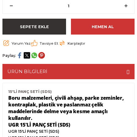
ESME MAKİNESİ
EYİCİLER
HAVŞA BIÇAKLARI
190'LIK SUNTA KESME TESTERELERİ
AKİNELERİ
TEMİZLEME BIÇAKLARI
200'LÜK SUNTA KESME TESTERELERİ
SEPETE EKLE
HEMEN AL
ELERİ
ALTTAN RULMANLI TEMİZLEME BIÇAK
210'LUK SUNTA KESME TESTERELERİ
Yorum Yaz
Tavsiye Et
Karşılaştır
RI
NELERİ
PVC TEMİZLEME BIÇAKLARI
230'LUK SUNTA KESME TESTERELERİ
Paylaş:
AR
AKİNESİ
U DERZ BIÇAKLARI
235'LİK SUNTA KESME TESTERELERİ
ÜRÜN BİLGİLERİ
45° V DERZ BIÇAKLARI
15'Lİ PANÇ SETİ (SDS)
Boru malzemeleri, çivili ahşap, parke zeminler,
NCALARI
60° V DERZ BIÇAKLARI
kontraplak, plastik ve paslanmaz çelik
maddelerinde delme veya kesme amaçlı
TÖRÜ
İNELERİ
45° PAH BIÇAKLARI
kullanılır.
UGR 15'Lİ PANÇ SETİ (SDS)
NELERİ
KUTU (KÖŞE) BİRLEŞTİRME BIÇAKLAR
UGR 15'Lİ PANÇ SETİ (SDS)