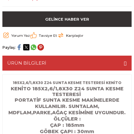
ESME MAKİNESİ
EYİCİLER
HAVŞA BIÇAKLARI
190'LIK SUNTA KESME TESTERELERİ
GELİNCE HABER VER
AKİNELERİ
TEMİZLEME BIÇAKLARI
200'LÜK SUNTA KESME TESTERELERİ
Yorum Yaz
Tavsiye Et
Karşılaştır
ELERİ
ALTTAN RULMANLI TEMİZLEME BIÇAK
210'LUK SUNTA KESME TESTERELERİ
Paylaş:
RI
NELERİ
PVC TEMİZLEME BIÇAKLARI
230'LUK SUNTA KESME TESTERELERİ
ÜRÜN BİLGİLERİ
AR
AKİNESİ
U DERZ BIÇAKLARI
235'LİK SUNTA KESME TESTERELERİ
45° V DERZ BIÇAKLARI
185X2,6/1,8X30 Z24 SUNTA KESME TESTERESİ KENİTO
KENİTO 185X2,6/1,8X30 Z24 SUNTA KESME
TESTERESİ
NCALARI
60° V DERZ BIÇAKLARI
PORTATİF SUNTA KESME MAKİNELERDE
KULLANILIR. SUNTALAM,
TÖRÜ
İNELERİ
45° PAH BIÇAKLARI
MDFLAM,PARKE,AĞAÇ KESİMİNE UYGUNDUR.
ÖLÇÜLER :
NELERİ
KUTU (KÖŞE) BİRLEŞTİRME BIÇAKLAR
ÇAP : 185mm
GÖBEK ÇAPI : 30
mm