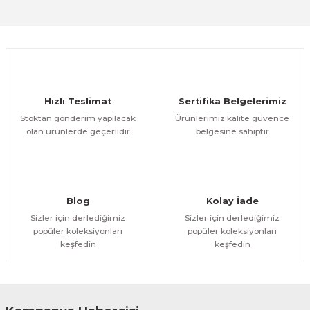
Sitemize ilk yorumu siz yapın!
Ürün resmi kalitesiz, bozuk veya görüntülenemiyor.
Ürün açıklamasında eksik bilgiler bulunuyor.
Deneyimini Paylaş
Ürün bilgilerinde hatalar bulunuyor.
Ürün fiyatı diğer sitelerden daha pahalı.
Hızlı Teslimat
Sertifika Belgelerimiz
Bu ürüne benzer farklı alternatifler olmalı.
Stoktan gönderim yapılacak
Ürünlerimiz kalite güvence
olan ürünlerde geçerlidir
belgesine sahiptir
Gönder
Blog
Kolay İade
Sizler için derlediğimiz
Sizler için derlediğimiz
popüler koleksiyonları
popüler koleksiyonları
keşfedin
keşfedin