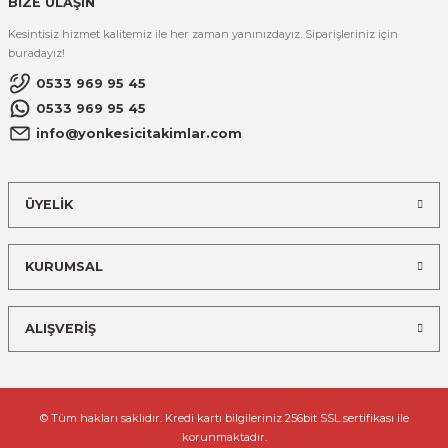
BİZE ULAŞIN
Kesintisiz hizmet kalitemiz ile her zaman yanınızdayız. Siparişleriniz için
buradayız!
0533 969 95 45
0533 969 95 45
info@yonkesicitakimlar.com
ÜYELİK
KURUMSAL
ALIŞVERİŞ
© Tüm hakları saklıdır. Kredi kartı bilgileriniz 256bit SSL sertifikası ile
korunmaktadır.