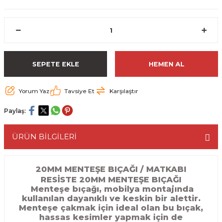
ESME MAKİNESİ
EYİCİLER
HAVŞA BIÇAKLARI
190'LIK SUNTA KESME TESTERELERİ
AKİNELERİ
TEMİZLEME BIÇAKLARI
200'LÜK SUNTA KESME TESTERELERİ
ELERİ
ALTTAN RULMANLI TEMİZLEME BIÇAK
210'LUK SUNTA KESME TESTERELERİ
SEPETE EKLE
HEMEN AL
RI
NELERİ
PVC TEMİZLEME BIÇAKLARI
230'LUK SUNTA KESME TESTERELERİ
Yorum Yaz
Tavsiye Et
Karşılaştır
AR
AKİNESİ
U DERZ BIÇAKLARI
235'LİK SUNTA KESME TESTERELERİ
Paylaş:
45° V DERZ BIÇAKLARI
ÜRÜN BİLGİLERİ
NCALARI
60° V DERZ BIÇAKLARI
20
MM MENTEŞE BIÇAĞI / MATKABI
RESİSTE 20MM MENTEŞE BIÇAĞI
TÖRÜ
İNELERİ
45° PAH BIÇAKLARI
Menteşe bıçağı, mobilya montajında
kullanılan dayanıklı ve keskin bir alettir.
NELERİ
KUTU (KÖŞE) BİRLEŞTİRME BIÇAKLAR
Menteşe çakmak için ideal olan bu bıçak,
hassas kesimler yapmak için de