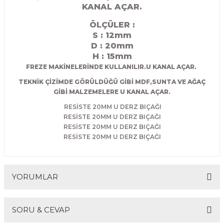
KANAL AÇAR.
R
EKLEME BIÇAKLARI
ÖLÇÜLER :
KULP BIÇAKLARI
S : 12mm
D : 20
mm
H : 15mm
SİVRİ MOTİF BIÇAKLARI
FREZE MAKİNELERİNDE KULLANILIR.U KANAL AÇAR.
TEKNİK ÇİZİMDE GÖRÜLDÜĞÜ GİBİ MDF,SUNTA VE AĞAÇ
ALUMİNYUM RAF BIÇAKLARI
GİBİ MALZEMELERE U KANAL AÇAR.
MOTİF BIÇAKLARI
RESİSTE 20MM U DERZ BIÇAĞI
RESİSTE 20MM U DERZ BIÇAĞI
RESİSTE 20MM U DERZ BIÇAĞI
RESİSTE 20MM U DERZ BIÇAĞI
YORUMLAR
SORU & CEVAP