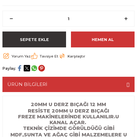
ESME MAKİNESİ
EYİCİLER
HAVŞA BIÇAKLARI
190'LIK SUNTA KESME TESTERELERİ
AKİNELERİ
TEMİZLEME BIÇAKLARI
200'LÜK SUNTA KESME TESTERELERİ
ELERİ
ALTTAN RULMANLI TEMİZLEME BIÇAK
210'LUK SUNTA KESME TESTERELERİ
SEPETE EKLE
HEMEN AL
RI
NELERİ
PVC TEMİZLEME BIÇAKLARI
230'LUK SUNTA KESME TESTERELERİ
Yorum Yaz
Tavsiye Et
Karşılaştır
AR
AKİNESİ
U DERZ BIÇAKLARI
235'LİK SUNTA KESME TESTERELERİ
Paylaş:
45° V DERZ BIÇAKLARI
ÜRÜN BİLGİLERİ
NCALARI
60° V DERZ BIÇAKLARI
20MM U DERZ BIÇAĞI 12 MM
RESİSTE 20MM U DERZ BIÇAĞI
TÖRÜ
İNELERİ
45° PAH BIÇAKLARI
FREZE MAKİNELERİNDE KULLANILIR.U
KANAL AÇAR.
NELERİ
KUTU (KÖŞE) BİRLEŞTİRME BIÇAKLAR
TEKNİK ÇİZİMDE GÖRÜLDÜĞÜ GİBİ
MDF,SUNTA VE AĞAÇ GİBİ MALZEMELERE U