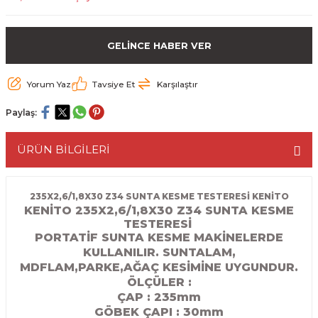
ESME MAKİNESİ
EYİCİLER
HAVŞA BIÇAKLARI
190'LIK SUNTA KESME TESTERELERİ
GELİNCE HABER VER
AKİNELERİ
TEMİZLEME BIÇAKLARI
200'LÜK SUNTA KESME TESTERELERİ
Yorum Yaz
Tavsiye Et
Karşılaştır
ELERİ
ALTTAN RULMANLI TEMİZLEME BIÇAK
210'LUK SUNTA KESME TESTERELERİ
Paylaş:
RI
NELERİ
PVC TEMİZLEME BIÇAKLARI
230'LUK SUNTA KESME TESTERELERİ
ÜRÜN BİLGİLERİ
AR
AKİNESİ
U DERZ BIÇAKLARI
235'LİK SUNTA KESME TESTERELERİ
45° V DERZ BIÇAKLARI
235X2,6/1,8X30 Z34 SUNTA KESME TESTERESİ KENİTO
KENİTO 235X2,6/1,8X30 Z34 SUNTA KESME
TESTERESİ
NCALARI
60° V DERZ BIÇAKLARI
PORTATİF SUNTA KESME MAKİNELERDE
KULLANILIR. SUNTALAM,
TÖRÜ
İNELERİ
45° PAH BIÇAKLARI
MDFLAM,PARKE,AĞAÇ KESİMİNE UYGUNDUR.
ÖLÇÜLER :
NELERİ
KUTU (KÖŞE) BİRLEŞTİRME BIÇAKLAR
ÇAP : 235mm
GÖBEK ÇAPI : 30
mm