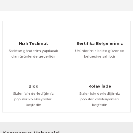
Sitemize ilk yorumu siz yapın!
Ürün resmi kalitesiz, bozuk veya görüntülenemiyor.
Ürün açıklamasında eksik bilgiler bulunuyor.
Deneyimini Paylaş
Ürün bilgilerinde hatalar bulunuyor.
Ürün fiyatı diğer sitelerden daha pahalı.
Hızlı Teslimat
Sertifika Belgelerimiz
Bu ürüne benzer farklı alternatifler olmalı.
Stoktan gönderim yapılacak
Ürünlerimiz kalite güvence
olan ürünlerde geçerlidir
belgesine sahiptir
Gönder
Blog
Kolay İade
Sizler için derlediğimiz
Sizler için derlediğimiz
popüler koleksiyonları
popüler koleksiyonları
keşfedin
keşfedin