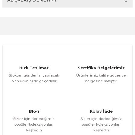
Bu ürünün fiyat bilgisi, resim, ürün açıklamalarında ve
diğer konularda yetersiz gördüğünüz noktaları öneri
formunu kullanarak tarafımıza iletebilirsiniz.
Görüş ve önerileriniz için teşekkür ederiz.
Sitemize ilk yorumu siz yapın!
Ürün resmi kalitesiz, bozuk veya görüntülenemiyor.
Ürün açıklamasında eksik bilgiler bulunuyor.
Deneyimini Paylaş
Ürün bilgilerinde hatalar bulunuyor.
Ürün fiyatı diğer sitelerden daha pahalı.
Hızlı Teslimat
Sertifika Belgelerimiz
Bu ürüne benzer farklı alternatifler olmalı.
Stoktan gönderim yapılacak
Ürünlerimiz kalite güvence
olan ürünlerde geçerlidir
belgesine sahiptir
Gönder
Blog
Kolay İade
Sizler için derlediğimiz
Sizler için derlediğimiz
popüler koleksiyonları
popüler koleksiyonları
keşfedin
keşfedin