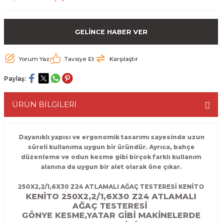
ESME MAKİNESİ
EYİCİLER
HAVŞA BIÇAKLARI
190'LIK SUNTA KESME TESTERELERİ
GELİNCE HABER VER
AKİNELERİ
TEMİZLEME BIÇAKLARI
200'LÜK SUNTA KESME TESTERELERİ
Yorum Yaz
Tavsiye Et
Karşılaştır
ELERİ
ALTTAN RULMANLI TEMİZLEME BIÇAK
210'LUK SUNTA KESME TESTERELERİ
Paylaş:
RI
NELERİ
PVC TEMİZLEME BIÇAKLARI
230'LUK SUNTA KESME TESTERELERİ
ÜRÜN BİLGİLERİ
AR
AKİNESİ
U DERZ BIÇAKLARI
235'LİK SUNTA KESME TESTERELERİ
45° V DERZ BIÇAKLARI
Dayanıklı yapısı ve ergonomik tasarımı sayesinde uzun
süreli kullanıma uygun bir üründür. Ayrıca, bahçe
düzenleme ve odun kesme gibi birçok farklı kullanım
NCALARI
60° V DERZ BIÇAKLARI
alanına da uygun bir alet olarak öne çıkar.
TÖRÜ
İNELERİ
45° PAH BIÇAKLARI
250X2,2/1,6X30 Z24 ATLAMALI AĞAÇ TESTERESİ KENİTO
KENİTO 250X2,2/1,6X30 Z24 ATLAMALI
AĞAÇ TESTERESİ
NELERİ
KUTU (KÖŞE) BİRLEŞTİRME BIÇAKLAR
GÖNYE KESME,YATAR GİBİ MAKİNELERDE