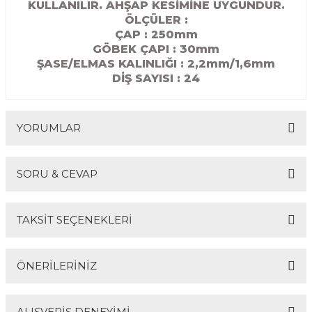
KULLANILIR. AHŞAP KESİMİNE UYGUNDUR.
R
EKLEME BIÇAKLARI
ÖLÇÜLER :
ÇAP : 250mm
KULP BIÇAKLARI
GÖBEK ÇAPI : 30
mm
ŞASE/ELMAS KALINLIĞI : 2,2mm/1,6mm
DİŞ SAYISI : 24
SİVRİ MOTİF BIÇAKLARI
ALUMİNYUM RAF BIÇAKLARI
YORUMLAR
MOTİF BIÇAKLARI
SORU & CEVAP
Bu ürüne ilk yorumu siz yapın!
TAKSİT SEÇENEKLERİ
Yorum Yaz
Ürün hakkında henüz soru sorulmamış.
ÖNERİLERİNİZ
Soru Sor
ALIŞVERİŞ DENEYİMİ