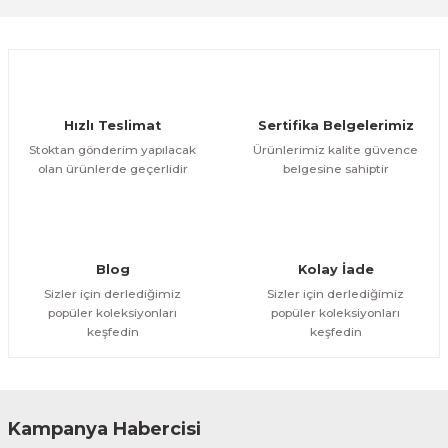
Ürün resmi kalitesiz, bozuk veya görüntülenemiyor.
Ürün açıklamasında eksik bilgiler bulunuyor.
Deneyimini Paylaş
Ürün bilgilerinde hatalar bulunuyor.
Ürün fiyatı diğer sitelerden daha pahalı.
Hızlı Teslimat
Sertifika Belgelerimiz
Bu ürüne benzer farklı alternatifler olmalı.
Stoktan gönderim yapılacak
Ürünlerimiz kalite güvence
olan ürünlerde geçerlidir
belgesine sahiptir
Gönder
Blog
Kolay İade
Sizler için derlediğimiz
Sizler için derlediğimiz
popüler koleksiyonları
popüler koleksiyonları
keşfedin
keşfedin
Kampanya Habercisi