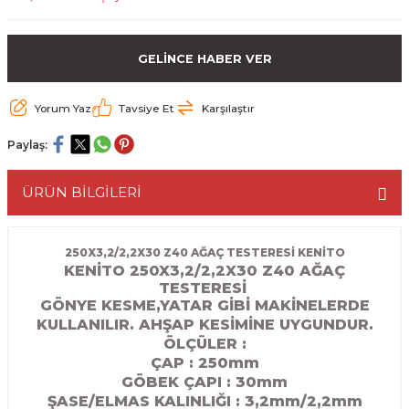
ESME MAKİNESİ
EYİCİLER
HAVŞA BIÇAKLARI
190'LIK SUNTA KESME TESTERELERİ
GELİNCE HABER VER
AKİNELERİ
TEMİZLEME BIÇAKLARI
200'LÜK SUNTA KESME TESTERELERİ
Yorum Yaz
Tavsiye Et
Karşılaştır
ELERİ
ALTTAN RULMANLI TEMİZLEME BIÇAK
210'LUK SUNTA KESME TESTERELERİ
Paylaş:
RI
NELERİ
PVC TEMİZLEME BIÇAKLARI
230'LUK SUNTA KESME TESTERELERİ
ÜRÜN BİLGİLERİ
AR
AKİNESİ
U DERZ BIÇAKLARI
235'LİK SUNTA KESME TESTERELERİ
45° V DERZ BIÇAKLARI
250X3,2/2,2X30 Z40 AĞAÇ TESTERESİ KENİTO
KENİTO 250X3,2/2,2X30 Z40 AĞAÇ
TESTERESİ
NCALARI
60° V DERZ BIÇAKLARI
GÖNYE KESME,YATAR GİBİ MAKİNELERDE
KULLANILIR. AHŞAP KESİMİNE UYGUNDUR.
TÖRÜ
İNELERİ
45° PAH BIÇAKLARI
ÖLÇÜLER :
ÇAP : 250mm
NELERİ
KUTU (KÖŞE) BİRLEŞTİRME BIÇAKLAR
GÖBEK ÇAPI : 30
mm
ŞASE/ELMAS KALINLIĞI : 3,2mm/2,2mm