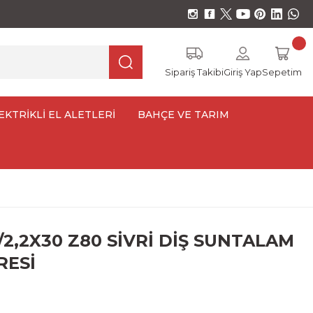
Sipariş Takibi
Giriş Yap
Sepetim
EKTRİKLİ EL ALETLERİ
BAHÇE VE TARIM
/2,2X30 Z80 SİVRİ DİŞ SUNTALAM
RESİ