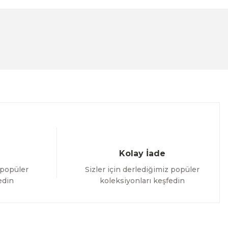
lanarak tarafımıza iletebilirsiniz.
Kolay İade
 popüler
Sizler için derlediğimiz popüler
edin
koleksiyonları keşfedin