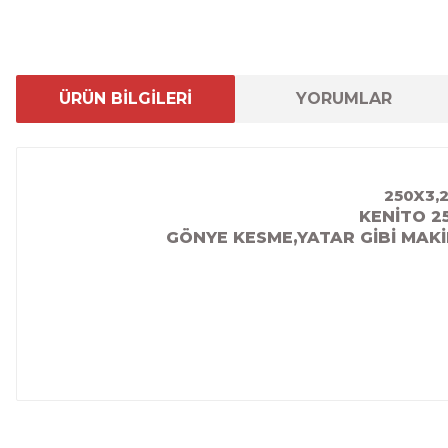
ÜRÜN BİLGİLERİ
YORUMLAR
250X3,
KENİTO 2
GÖNYE KESME,YATAR GİBİ MAKİ