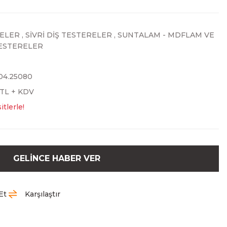
ELER
,
SİVRİ DİŞ TESTERELER
,
SUNTALAM - MDFLAM VE
TESTERELER
.04.25080
 TL + KDV
tlerle!
GELİNCE HABER VER
Et
Karşılaştır