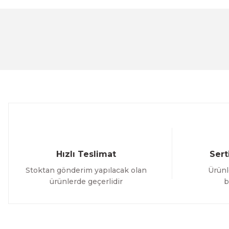
Bu ürünün fiyat bilgisi, resim, ürün açıklamalarında ve 
Görüş ve önerileriniz için teşekkür ederiz.
Ürün resmi kalitesiz, bozuk veya görüntülenemiyor.
Ürün açıklamasında eksik bilgiler bulunuyor.
Ürün bilgilerinde hatalar bulunuyor.
Ürün fiyatı diğer sitelerden daha pahalı.
Bu ürüne benzer farklı alternatifler olmalı.
Hızlı Teslimat
Sert
Stoktan gönderim yapılacak olan
Ürünl
ürünlerde geçerlidir
b