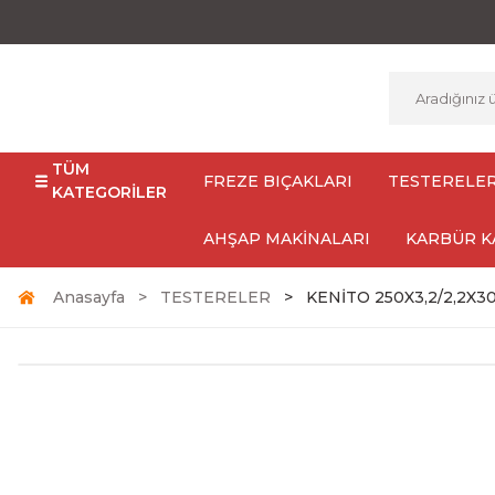
TÜM
FREZE BIÇAKLARI
TESTERELE
KATEGORİLER
AHŞAP MAKİNALARI
KARBÜR K
Anasayfa
TESTERELER
KENİTO 250X3,2/2,2X