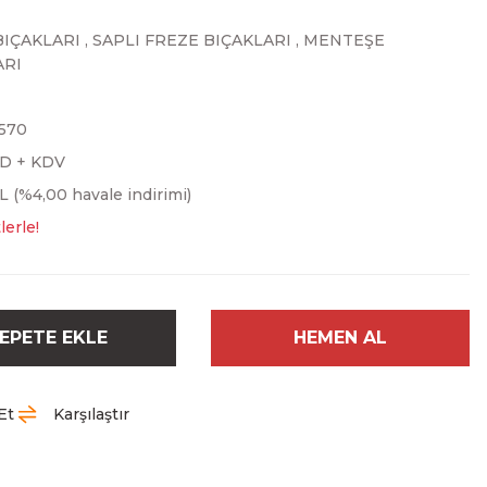
BIÇAKLARI
,
SAPLI FREZE BIÇAKLARI
,
MENTEŞE
ARI
570
SD + KDV
L (%4,00 havale indirimi)
lerle!
EPETE EKLE
HEMEN AL
Et
Karşılaştır