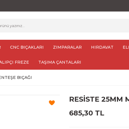
R
CNC BIÇAKLARI
ZIMPARALAR
HIRDAVAT
EL
ALIPÇI FREZE
TAŞIMA ÇANTALARI
ENTEŞE BIÇAĞI
RESİSTE 25MM 
685,30 TL