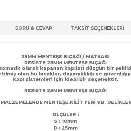
SORU & CEVAP
TAKSİT SEÇENEKLERİ
25
MM MENTEŞE BIÇAĞI / MATKABI
RESİSTE 25MM MENTEŞE BIÇAĞI
otomatik olarak kapanan kapıları düzgün bir şekild
ilmiş olan bu bıçaklar, dayanıklılığı ve güvenliği
kapı sistemleri için ideal bir seçenektir.
RESİSTE 25MM MENTEŞE BIÇAĞI
 MALZEMELERDE MENTEŞE,KİLİT YERİ VB. DELİKLER
ÖLÇÜLER :
S : 10mm
D : 25mm