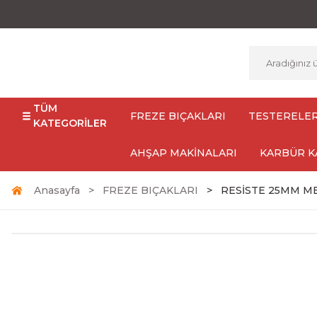
TÜM
FREZE BIÇAKLARI
TESTERELE
KATEGORİLER
AHŞAP MAKİNALARI
KARBÜR K
Anasayfa
FREZE BIÇAKLARI
RESİSTE 25MM M