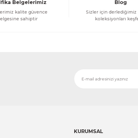
ifika Belgelerimiz
Blog
erimiz kalite güvence
Sizler için derlediğimiz
Gönder
elgesine sahiptir
koleksiyonları keşf
KURUMSAL