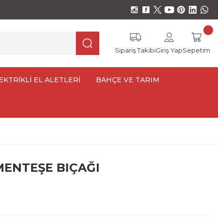
Sipariş Takibi
Giriş Yap
Sepetim
EKTRİKLİ EL ALETLERİ
BAHÇE VE TARIM
MENTEŞE BIÇAĞI