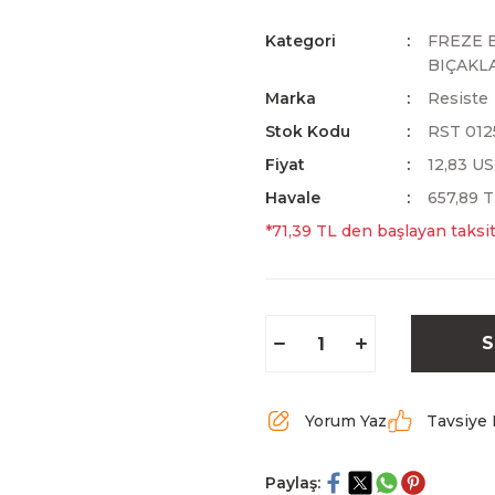
Kategori
FREZE 
BIÇAKL
Marka
Resiste
Stok Kodu
RST 012
Fiyat
12,83 U
Havale
657,89 T
*71,39 TL den başlayan taksit
S
Yorum Yaz
Tavsiye 
Paylaş: