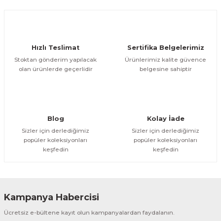
Ürün açıklamasında eksik bilgiler bulunuyor.
Deneyimini Paylaş
Ürün bilgilerinde hatalar bulunuyor.
Ürün fiyatı diğer sitelerden daha pahalı.
Hızlı Teslimat
Sertifika Belgelerimiz
Bu ürüne benzer farklı alternatifler olmalı.
Stoktan gönderim yapılacak
Ürünlerimiz kalite güvence
olan ürünlerde geçerlidir
belgesine sahiptir
Gönder
Blog
Kolay İade
Sizler için derlediğimiz
Sizler için derlediğimiz
popüler koleksiyonları
popüler koleksiyonları
keşfedin
keşfedin
Kampanya Habercisi
Ücretsiz e-bültene kayıt olun kampanyalardan faydalanın.