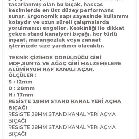
tasarlanmış olan bu bıçak, hassas
R
EKLEME BIÇAKLARI
kesimlerde en üst düzey performans
sunar. Ergonomik sapı sayesinde kullanımı
KULP BIÇAKLARI
kolaydır ve uzun süreli çalışmalarda
yorulmanızı engeller. Keskinliği ile dikkat
çeken stand kanalyeri bıçağı, her türlü
SİVRİ MOTİF BIÇAKLARI
inşaat, marangozluk veya zanaat
işlerinizde size yardımcı olacaktır.
ALUMİNYUM RAF BIÇAKLARI
TEKNİK ÇİZİMDE GÖRÜLDÜĞÜ GİBİ
MDF,SUNTA VE AĞAÇ GİBİ MALZEMELERE
MOTİF BIÇAKLARI
ALÜMİNYUM RAF KANALI AÇAR.
ÖLÇÜLER :
S : 12mm
D : 28
mm
H : 17mm
RESİSTE 28MM STAND KANAL YERİ AÇMA
BIÇAĞI
RESİSTE 28MM STAND KANAL YERİ AÇMA
BIÇAĞI
RESİSTE 28MM STAND KANAL YERİ AÇMA
BIÇAĞI