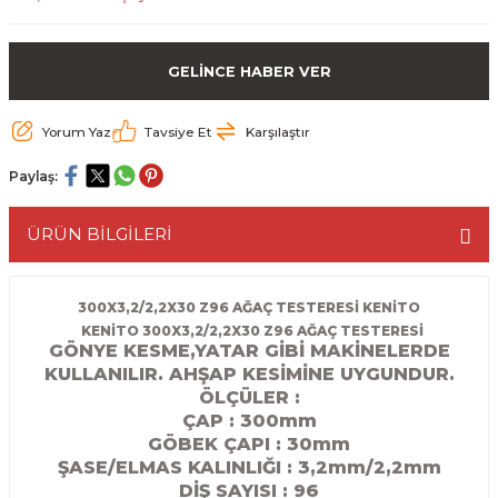
ESME MAKİNESİ
EYİCİLER
HAVŞA BIÇAKLARI
190'LIK SUNTA KESME TESTERELERİ
GELİNCE HABER VER
AKİNELERİ
TEMİZLEME BIÇAKLARI
200'LÜK SUNTA KESME TESTERELERİ
Yorum Yaz
Tavsiye Et
Karşılaştır
ELERİ
ALTTAN RULMANLI TEMİZLEME BIÇAK
210'LUK SUNTA KESME TESTERELERİ
Paylaş:
RI
NELERİ
PVC TEMİZLEME BIÇAKLARI
230'LUK SUNTA KESME TESTERELERİ
ÜRÜN BİLGİLERİ
AR
AKİNESİ
U DERZ BIÇAKLARI
235'LİK SUNTA KESME TESTERELERİ
45° V DERZ BIÇAKLARI
300X3,2/2,2X30 Z96 AĞAÇ TESTERESİ KENİTO
KENİTO 300X3,2/2,2X30 Z96 AĞAÇ TESTERESİ
GÖNYE KESME,YATAR GİBİ MAKİNELERDE
NCALARI
60° V DERZ BIÇAKLARI
KULLANILIR. AHŞAP KESİMİNE UYGUNDUR.
ÖLÇÜLER :
TÖRÜ
İNELERİ
45° PAH BIÇAKLARI
ÇAP : 300mm
GÖBEK ÇAPI : 30
mm
NELERİ
KUTU (KÖŞE) BİRLEŞTİRME BIÇAKLAR
ŞASE/ELMAS KALINLIĞI : 3,2mm/2,2mm
DİŞ SAYISI : 96