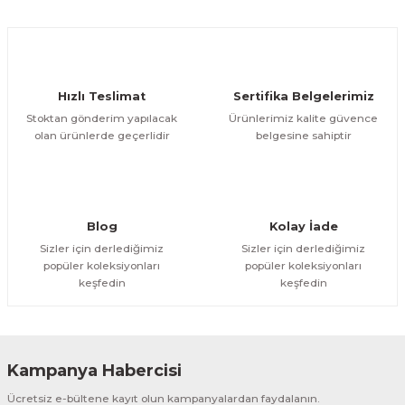
Ürün açıklamasında eksik bilgiler bulunuyor.
Deneyimini Paylaş
Ürün bilgilerinde hatalar bulunuyor.
Ürün fiyatı diğer sitelerden daha pahalı.
Hızlı Teslimat
Sertifika Belgelerimiz
Bu ürüne benzer farklı alternatifler olmalı.
Stoktan gönderim yapılacak
Ürünlerimiz kalite güvence
olan ürünlerde geçerlidir
belgesine sahiptir
Gönder
Blog
Kolay İade
Sizler için derlediğimiz
Sizler için derlediğimiz
popüler koleksiyonları
popüler koleksiyonları
keşfedin
keşfedin
Kampanya Habercisi
Ücretsiz e-bültene kayıt olun kampanyalardan faydalanın.