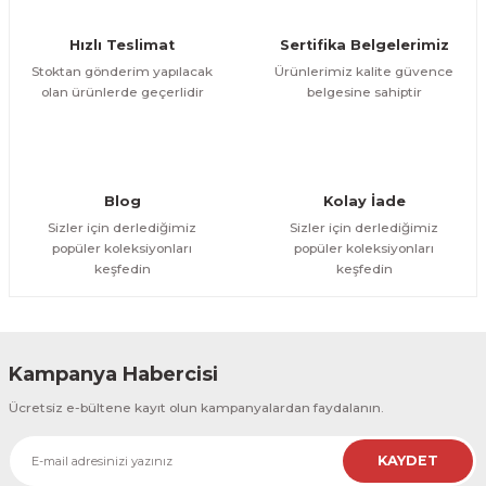
Ürün fiyatı diğer sitelerden daha pahalı.
Hızlı Teslimat
Sertifika Belgelerimiz
Bu ürüne benzer farklı alternatifler olmalı.
Stoktan gönderim yapılacak
Ürünlerimiz kalite güvence
olan ürünlerde geçerlidir
belgesine sahiptir
Gönder
Blog
Kolay İade
Sizler için derlediğimiz
Sizler için derlediğimiz
popüler koleksiyonları
popüler koleksiyonları
keşfedin
keşfedin
Kampanya Habercisi
Ücretsiz e-bültene kayıt olun kampanyalardan faydalanın.
KAYDET