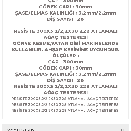
ÇAP : 300mm
R
EKLEME BIÇAKLARI
GÖBEK ÇAPI : 30
mm
ŞASE/ELMAS KALINLIĞI : 3,2mm/2,2mm
DİŞ SAYISI : 28
KULP BIÇAKLARI
RESİSTE 300X3,2/2,2X30 Z28 ATLAMALI
SİVRİ MOTİF BIÇAKLARI
AĞAÇ TESTERESİ
GÖNYE KESME,YATAR GİBİ MAKİNELERDE
ALUMİNYUM RAF BIÇAKLARI
KULLANILIR. AHŞAP KESİMİNE UYGUNDUR.
ÖLÇÜLER :
ÇAP : 300mm
MOTİF BIÇAKLARI
GÖBEK ÇAPI : 30
mm
ŞASE/ELMAS KALINLIĞI : 3,2mm/2,2mm
DİŞ SAYISI : 28
RESİSTE 300X3,2/2,2X30 Z28 ATLAMALI
AĞAÇ TESTERESİ
RESİSTE 300X3,2/2,2X30 Z28 ATLAMALI AĞAÇ TESTERESİ
RESİSTE 300X3,2/2,2X30 Z28 ATLAMALI AĞAÇ TESTERESİ
RESİSTE 300X3,2/2,2X30 Z28 ATLAMALI AĞAÇ TESTERESİ
YORUMLAR