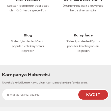
Bu ürüne benzer farklı alternatifler olmalı.
Stoktan gönderim yapılacak
Ürünlerimiz kalite güvence
olan ürünlerde geçerlidir
belgesine sahiptir
Gönder
Blog
Kolay İade
Sizler için derlediğimiz
Sizler için derlediğimiz
popüler koleksiyonları
popüler koleksiyonları
keşfedin
keşfedin
Kampanya Habercisi
Ücretsiz e-bültene kayıt olun kampanyalardan faydalanın.
KAYDET