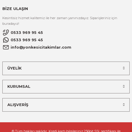
BİZE ULAŞIN
Kesintisiz hizmet kalitemiz ile her zaman yanınızdayız. Siparişleriniz için
buradayız!
0533 969 95 45
0533 969 95 45
info@yonkesicitakimlar.com
ÜYELİK
KURUMSAL
ALIŞVERİŞ
© Tüm hakları saklıdır. Kredi kartı bilgileriniz 256bit SSL sertifikası ile