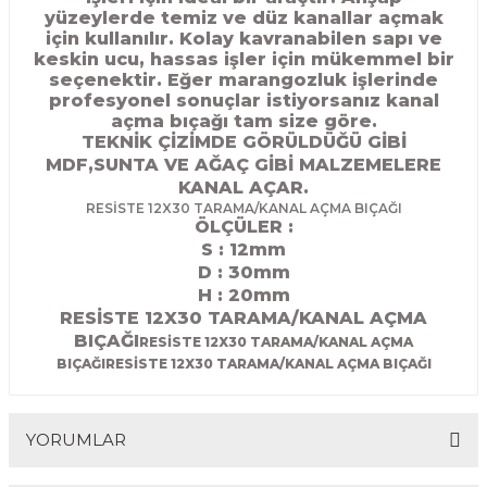
yüzeylerde temiz ve düz kanallar açmak
R
EKLEME BIÇAKLARI
için kullanılır. Kolay kavranabilen sapı ve
keskin ucu, hassas işler için mükemmel bir
KULP BIÇAKLARI
seçenektir. Eğer marangozluk işlerinde
profesyonel sonuçlar istiyorsanız kanal
açma bıçağı tam size göre.
SİVRİ MOTİF BIÇAKLARI
TEKNİK ÇİZİMDE GÖRÜLDÜĞÜ GİBİ
MDF,SUNTA VE AĞAÇ GİBİ MALZEMELERE
ALUMİNYUM RAF BIÇAKLARI
KANAL AÇAR.
RESİSTE 12X30 TARAMA/KANAL AÇMA BIÇAĞI
ÖLÇÜLER :
MOTİF BIÇAKLARI
S : 12mm
D : 30
mm
H : 20mm
RESİSTE 12X30 TARAMA/KANAL AÇMA
BIÇAĞI
RESİSTE 12X30 TARAMA/KANAL AÇMA
BIÇAĞIRESİSTE 12X30 TARAMA/KANAL AÇMA BIÇAĞI
YORUMLAR