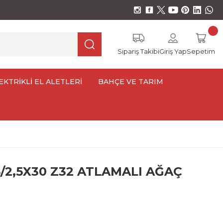
Sipariş Takibi
Giriş Yap
Sepetim
EKTRİKLİ EL ALETLERİ
BAHÇE VE TARIM
5/2,5X30 Z32 ATLAMALI AĞAÇ