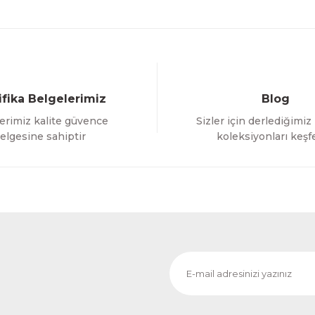
ifika Belgelerimiz
Blog
erimiz kalite güvence
Sizler için derlediğimiz
Gönder
elgesine sahiptir
koleksiyonları keşf