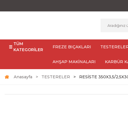
TÜM
FREZE BIÇAKLARI
TESTERELE
KATEGORİLER
AHŞAP MAKİNALARI
KARBÜR K
Anasayfa
TESTERELER
RESİSTE 350X3,5/2,5X