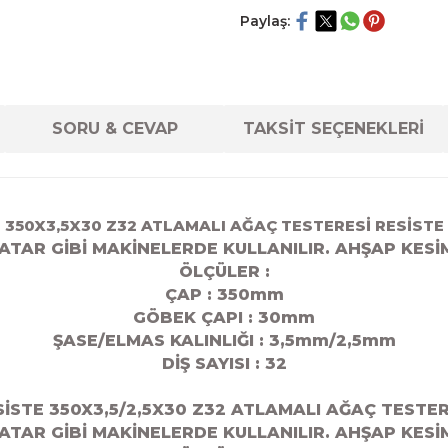
Paylaş:
SORU & CEVAP
TAKSİT SEÇENEKLERİ
350X3,5X30 Z32 ATLAMALI AĞAÇ TESTERESİ RESİSTE
ATAR GİBİ MAKİNELERDE KULLANILIR. AHŞAP KESİ
ÖLÇÜLER :
ÇAP : 350mm
GÖBEK ÇAPI : 30
mm
ŞASE/ELMAS KALINLIĞI : 3,5mm/2,5mm
DİŞ SAYISI : 32
SİSTE 350X3,5/2,5X30 Z32 ATLAMALI AĞAÇ TESTER
ATAR GİBİ MAKİNELERDE KULLANILIR. AHŞAP KESİ