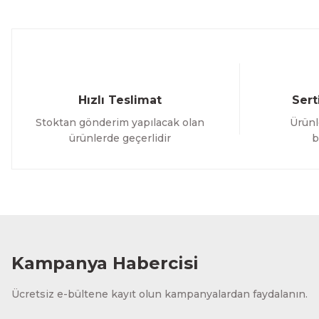
Ürün fiyatı diğer sitelerden daha pahalı.
Bu ürüne benzer farklı alternatifler olmalı.
Hızlı Teslimat
Sert
Stoktan gönderim yapılacak olan
Ürünl
ürünlerde geçerlidir
b
Kampanya Habercisi
Ücretsiz e-bültene kayıt olun kampanyalardan faydalanın.