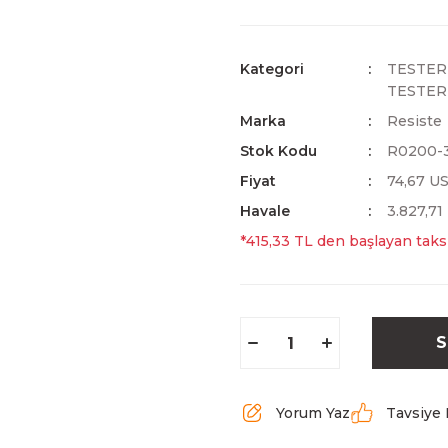
Kategori
TESTER
TESTER
Marka
Resiste
Stok Kodu
R0200-
Fiyat
74,67 U
Havale
3.827,71
*415,33 TL den başlayan taksi
S
Yorum Yaz
Tavsiye 