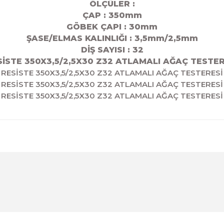
ÖLÇÜLER :
ÇAP : 350mm
GÖBEK ÇAPI : 30
mm
ŞASE/ELMAS KALINLIĞI : 3,5mm/2,5mm
DİŞ SAYISI : 32
SİSTE 350X3,5/2,5X30 Z32 ATLAMALI AĞAÇ TESTER
RESİSTE 350X3,5/2,5X30 Z32 ATLAMALI AĞAÇ TESTERESİ
RESİSTE 350X3,5/2,5X30 Z32 ATLAMALI AĞAÇ TESTERESİ
RESİSTE 350X3,5/2,5X30 Z32 ATLAMALI AĞAÇ TESTERESİ
diğer konularda yetersiz gördüğünüz noktaları öneri formunu kul
Ürün hakkında henüz soru sorulmamış.
Bu ürüne ilk yorumu siz yapın!
Sitemize ilk yorumu siz yapın!
Deneyimini Paylaş
Yorum Yaz
Soru Sor