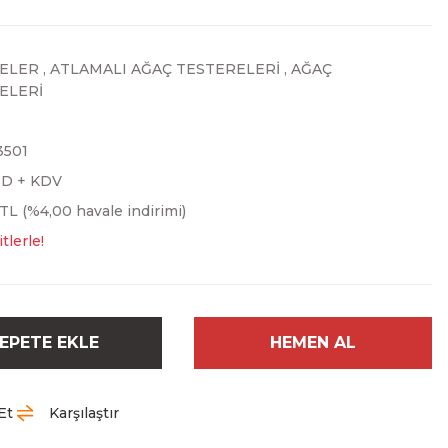
ELER
,
ATLAMALI AĞAÇ TESTERELERİ
,
AĞAÇ
ELERİ
3501
SD + KDV
 TL (%4,00 havale indirimi)
tlerle!
EPETE EKLE
HEMEN AL
Et
Karşılaştır