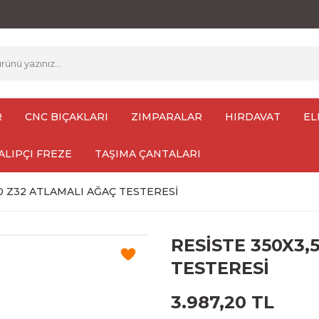
R
CNC BIÇAKLARI
ZIMPARALAR
HIRDAVAT
EL
ALIPÇI FREZE
TAŞIMA ÇANTALARI
30 Z32 ATLAMALI AĞAÇ TESTERESİ
RESİSTE 350X3,
TESTERESİ
3.987,20 TL