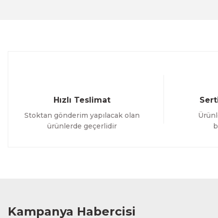
Ürün açıklamasında eksik bilgiler bulunuyor.
Ürün bilgilerinde hatalar bulunuyor.
Ürün fiyatı diğer sitelerden daha pahalı.
Bu ürüne benzer farklı alternatifler olmalı.
Hızlı Teslimat
Sert
Stoktan gönderim yapılacak olan
Ürünl
ürünlerde geçerlidir
b
Kampanya Habercisi