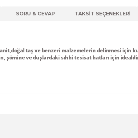
SORU & CEVAP
TAKSİT SEÇENEKLERİ
it,doğal taş ve benzeri malzemelerin delinmesi için kul
 şömine ve duşlardaki sıhhi tesisat hatları için idealdi
diğer konularda yetersiz gördüğünüz noktaları öneri formunu kul
Ürün hakkında henüz soru sorulmamış.
Bu ürüne ilk yorumu siz yapın!
Sitemize ilk yorumu siz yapın!