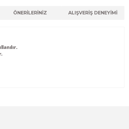
ÖNERİLERİNİZ
ALIŞVERİŞ DENEYİMİ
lanılır.
r.
lanarak tarafımıza iletebilirsiniz.