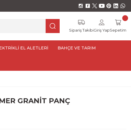
Sipariş Takibi
Giriş Yap
Sepetim
EKTRİKLİ EL ALETLERİ
BAHÇE VE TARIM
MER GRANİT PANÇ