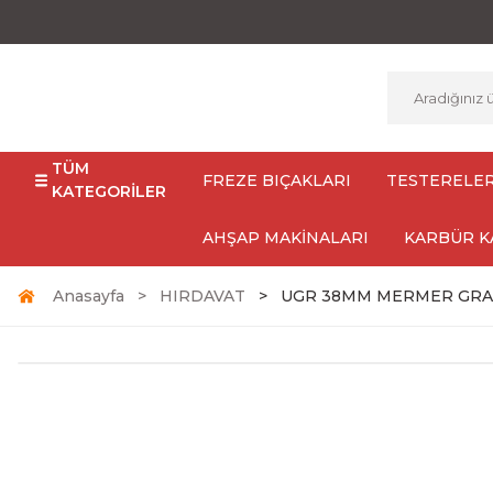
TÜM
FREZE BIÇAKLARI
TESTERELE
KATEGORİLER
AHŞAP MAKİNALARI
KARBÜR K
Anasayfa
HIRDAVAT
UGR 38MM MERMER GRA