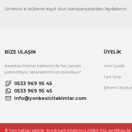
Ücretsiz e-bültene kayıt olun kampanyalardan faydalanın.
BİZE ULAŞIN
ÜYELİK
Kesintisiz hizmet kalitemiz ile her zaman
Yeni Üyelik
yanınızdayız. Siparişleriniz için buradayız!
Üye Girişi
0533 969 95 45
Şifremi Unutt
0533 969 95 45
info@yonkesicitakimlar.com
© Tüm hakları saklıdır. Kredi kartı bilgileriniz 256bit SSL sertifikası i