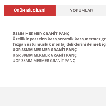
ÜRÜN BİLGİLERİ
YORUMLAR
3
8MM MERMER GRANİT PANÇ
Özellikle porselen karo,seramik karo,mermer,gran
Tezgah üstü musluk montaj deliklerini delmek için,
UGR 38MM MERMER GRANİT PANÇ
UGR 38MM MERMER GRANİT PANÇ
UGR 38MM MERMER GRANİT PANÇ
Bu ürünün fiyat bilgisi, resim, ürün açıklamalarında ve 
Görüş ve önerileriniz için teşekkür ederiz.
Ürün resmi kalitesiz, bozuk veya görüntülenemiyor.