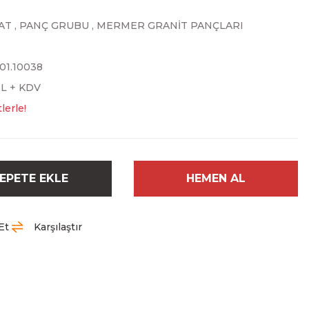
AT
,
PANÇ GRUBU
,
MERMER GRANİT PANÇLARI
.01.10038
TL + KDV
lerle!
EPETE EKLE
HEMEN AL
Et
Karşılaştır