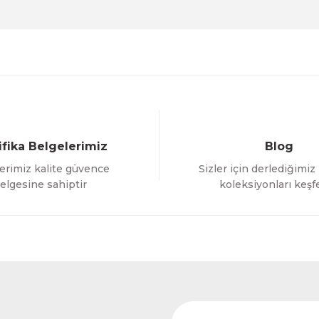
Deneyimini Paylaş
Yorum Yaz
Soru Sor
ifika Belgelerimiz
Blog
erimiz kalite güvence
Sizler için derlediğimiz
Gönder
elgesine sahiptir
koleksiyonları keşf