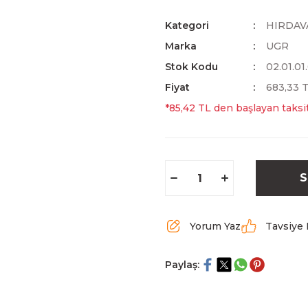
Kategori
HIRDAV
Marka
UGR
Stok Kodu
02.01.01
Fiyat
683,33 
*85,42 TL den başlayan taksit
S
Yorum Yaz
Tavsiye 
Paylaş: