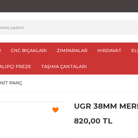
R
CNC BIÇAKLARI
ZIMPARALAR
HIRDAVAT
EL
ALIPÇI FREZE
TAŞIMA ÇANTALARI
NİT PANÇ
UGR 38MM MER
820,00 TL