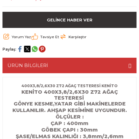
ESME MAKİNESİ
EYİCİLER
HAVŞA BIÇAKLARI
190'LIK SUNTA KESME TESTERELERİ
GELİNCE HABER VER
AKİNELERİ
TEMİZLEME BIÇAKLARI
200'LÜK SUNTA KESME TESTERELERİ
Yorum Yaz
Tavsiye Et
Karşılaştır
ELERİ
ALTTAN RULMANLI TEMİZLEME BIÇAK
210'LUK SUNTA KESME TESTERELERİ
Paylaş:
RI
NELERİ
PVC TEMİZLEME BIÇAKLARI
230'LUK SUNTA KESME TESTERELERİ
ÜRÜN BİLGİLERİ
AR
AKİNESİ
U DERZ BIÇAKLARI
235'LİK SUNTA KESME TESTERELERİ
45° V DERZ BIÇAKLARI
400X3,8/2,6X30 Z72 AĞAÇ TESTERESİ KENİTO
KENİTO 400X3,8/2,6X30 Z72 AĞAÇ
TESTERESİ
NCALARI
60° V DERZ BIÇAKLARI
GÖNYE KESME,YATAR GİBİ MAKİNELERDE
KULLANILIR. AHŞAP KESİMİNE UYGUNDUR.
TÖRÜ
İNELERİ
45° PAH BIÇAKLARI
ÖLÇÜLER :
ÇAP : 400mm
NELERİ
KUTU (KÖŞE) BİRLEŞTİRME BIÇAKLAR
GÖBEK ÇAPI : 30
mm
ŞASE/ELMAS KALINLIĞI : 3,8mm/2,6mm