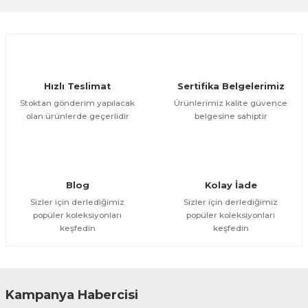
Ürün resmi kalitesiz, bozuk veya görüntülenemiyor.
Ürün açıklamasında eksik bilgiler bulunuyor.
Deneyimini Paylaş
Ürün bilgilerinde hatalar bulunuyor.
Ürün fiyatı diğer sitelerden daha pahalı.
Hızlı Teslimat
Sertifika Belgelerimiz
Bu ürüne benzer farklı alternatifler olmalı.
Stoktan gönderim yapılacak
Ürünlerimiz kalite güvence
olan ürünlerde geçerlidir
belgesine sahiptir
Gönder
Blog
Kolay İade
Sizler için derlediğimiz
Sizler için derlediğimiz
popüler koleksiyonları
popüler koleksiyonları
keşfedin
keşfedin
Kampanya Habercisi