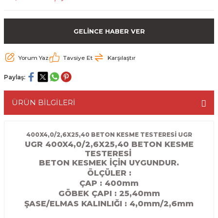
ESME MAKİNESİ
EYİCİLER
HAVŞA BIÇAKLARI
190'LIK SUNTA KESME TESTERELERİ
GELİNCE HABER VER
AKİNELERİ
TEMİZLEME BIÇAKLARI
200'LÜK SUNTA KESME TESTERELERİ
Yorum Yaz
Tavsiye Et
Karşılaştır
ELERİ
ALTTAN RULMANLI TEMİZLEME BIÇAK
210'LUK SUNTA KESME TESTERELERİ
Paylaş:
RI
NELERİ
PVC TEMİZLEME BIÇAKLARI
230'LUK SUNTA KESME TESTERELERİ
ÜRÜN BİLGİLERİ
AR
AKİNESİ
U DERZ BIÇAKLARI
235'LİK SUNTA KESME TESTERELERİ
45° V DERZ BIÇAKLARI
400X4,0/2,6X25,40 BETON KESME TESTERESİ UGR
UGR 400X4,0/2,6X25,40 BETON KESME
TESTERESİ
NCALARI
60° V DERZ BIÇAKLARI
BETON KESMEK İÇİN UYGUNDUR.
ÖLÇÜLER :
TÖRÜ
İNELERİ
45° PAH BIÇAKLARI
ÇAP : 400mm
GÖBEK ÇAPI : 25,40
mm
NELERİ
KUTU (KÖŞE) BİRLEŞTİRME BIÇAKLAR
ŞASE/ELMAS KALINLIĞI :
4,0mm/2,6mm