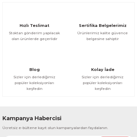
Deneyimini Paylaş
Ürün bilgilerinde hatalar bulunuyor.
Ürün fiyatı diğer sitelerden daha pahalı.
Hızlı Teslimat
Sertifika Belgelerimiz
Bu ürüne benzer farklı alternatifler olmalı.
Stoktan gönderim yapılacak
Ürünlerimiz kalite güvence
olan ürünlerde geçerlidir
belgesine sahiptir
Gönder
Blog
Kolay İade
Sizler için derlediğimiz
Sizler için derlediğimiz
popüler koleksiyonları
popüler koleksiyonları
keşfedin
keşfedin
Kampanya Habercisi
Ücretsiz e-bültene kayıt olun kampanyalardan faydalanın.