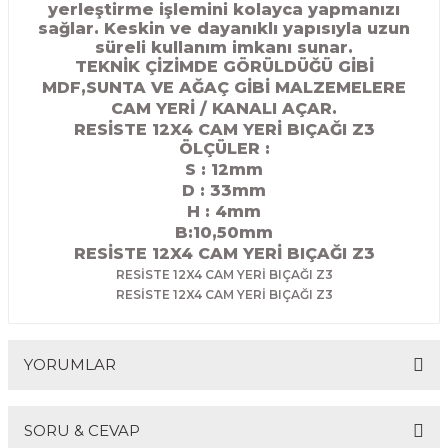
yerleştirme işlemini kolayca yapmanızı
R
EKLEME BIÇAKLARI
sağlar. Keskin ve dayanıklı yapısıyla uzun
süreli kullanım imkanı sunar.
TEKNİK ÇİZİMDE GÖRÜLDÜĞÜ GİBİ
KULP BIÇAKLARI
MDF,SUNTA VE AĞAÇ GİBİ MALZEMELERE
CAM YERİ / KANALI AÇAR.
SİVRİ MOTİF BIÇAKLARI
RESİSTE 12X4 CAM YERİ BIÇAĞI Z3
ÖLÇÜLER :
ALUMİNYUM RAF BIÇAKLARI
S : 12mm
D : 33
mm
H : 4mm
MOTİF BIÇAKLARI
B:10,50mm
RESİSTE 12X4 CAM YERİ BIÇAĞI Z3
RESİSTE 12X4 CAM YERİ BIÇAĞI Z3
RESİSTE 12X4 CAM YERİ BIÇAĞI Z3
YORUMLAR
SORU & CEVAP