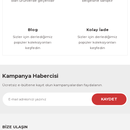
olan ürünlerde geçerlidir
belgesine sahiptir
Gönder
Blog
Kolay İade
Sizler için derlediğimiz
Sizler için derlediğimiz
popüler koleksiyonları
popüler koleksiyonları
keşfedin
keşfedin
Kampanya Habercisi
Ücretsiz e-bültene kayıt olun kampanyalardan faydalanın.
KAYDET
BİZE ULAŞIN