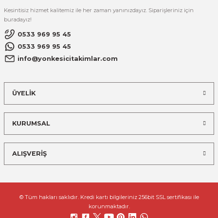
Kesintisiz hizmet kalitemiz ile her zaman yanınızdayız. Siparişleriniz için
buradayız!
0533 969 95 45
0533 969 95 45
info@yonkesicitakimlar.com
ÜYELİK
KURUMSAL
ALIŞVERİŞ
© Tüm hakları saklıdır. Kredi kartı bilgileriniz 256bit SSL sertifikası ile
korunmaktadır.