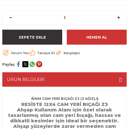
ESME MAKİNESİ
EYİCİLER
HAVŞA BIÇAKLARI
190'LIK SUNTA KESME TESTERELERİ
AKİNELERİ
TEMİZLEME BIÇAKLARI
200'LÜK SUNTA KESME TESTERELERİ
ELERİ
ALTTAN RULMANLI TEMİZLEME BIÇAK
210'LUK SUNTA KESME TESTERELERİ
SEPETE EKLE
HEMEN AL
RI
NELERİ
PVC TEMİZLEME BIÇAKLARI
230'LUK SUNTA KESME TESTERELERİ
Yorum Yaz
Tavsiye Et
Karşılaştır
AR
AKİNESİ
U DERZ BIÇAKLARI
235'LİK SUNTA KESME TESTERELERİ
Paylaş:
45° V DERZ BIÇAKLARI
ÜRÜN BİLGİLERİ
NCALARI
60° V DERZ BIÇAKLARI
4
MM CAM YERİ BIÇAĞI Z3 (3 AĞIZLI)
RESİSTE 12X4 CAM YERİ BIÇAĞI Z3
TÖRÜ
İNELERİ
45° PAH BIÇAKLARI
Ahşap Kullanım Alanı için özel olarak
tasarlanmış olan cam yeri bıçağı, hassas ve
NELERİ
KUTU (KÖŞE) BİRLEŞTİRME BIÇAKLAR
dikkatli kesimler için ideal bir seçenektir.
Ahşap yüzeylerde zarar vermeden cam