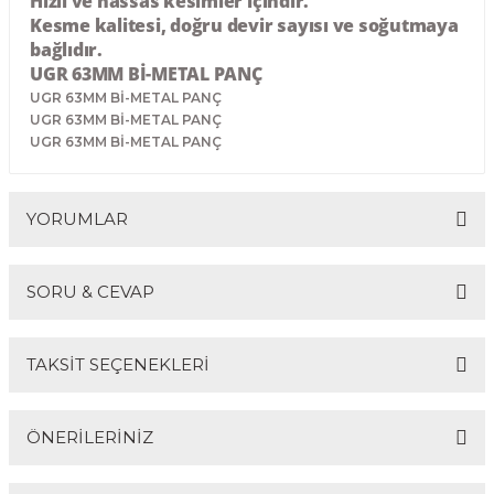
Hızlı ve hassas kesimler içindir.
R
EKLEME BIÇAKLARI
Kesme kalitesi, doğru devir sayısı ve soğutmaya
bağlıdır.
UGR 63MM Bİ-METAL PANÇ
KULP BIÇAKLARI
UGR 63MM Bİ-METAL PANÇ
UGR 63MM Bİ-METAL PANÇ
SİVRİ MOTİF BIÇAKLARI
UGR 63MM Bİ-METAL PANÇ
ALUMİNYUM RAF BIÇAKLARI
YORUMLAR
MOTİF BIÇAKLARI
SORU & CEVAP
Bu ürüne ilk yorumu siz yapın!
TAKSİT SEÇENEKLERİ
Yorum Yaz
Ürün hakkında henüz soru sorulmamış.
ÖNERİLERİNİZ
Soru Sor