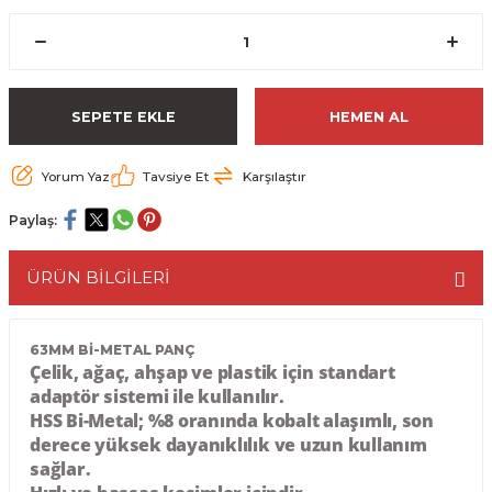
ESME MAKİNESİ
EYİCİLER
HAVŞA BIÇAKLARI
190'LIK SUNTA KESME TESTERELERİ
AKİNELERİ
TEMİZLEME BIÇAKLARI
200'LÜK SUNTA KESME TESTERELERİ
SEPETE EKLE
HEMEN AL
ELERİ
ALTTAN RULMANLI TEMİZLEME BIÇAK
210'LUK SUNTA KESME TESTERELERİ
Yorum Yaz
Tavsiye Et
Karşılaştır
RI
NELERİ
PVC TEMİZLEME BIÇAKLARI
230'LUK SUNTA KESME TESTERELERİ
Paylaş:
AR
AKİNESİ
U DERZ BIÇAKLARI
235'LİK SUNTA KESME TESTERELERİ
ÜRÜN BİLGİLERİ
45° V DERZ BIÇAKLARI
NCALARI
60° V DERZ BIÇAKLARI
63MM Bİ-METAL PANÇ
Çelik, ağaç, ahşap ve plastik için standart
adaptör
sistemi ile kullanılır.
TÖRÜ
İNELERİ
45° PAH BIÇAKLARI
HSS Bi-Metal; %8 oranında kobalt alaşımlı, son
derece yüksek dayanıklılık ve uzun kullanım
NELERİ
KUTU (KÖŞE) BİRLEŞTİRME BIÇAKLAR
sağlar.