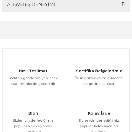
ALIŞVERİŞ DENEYİMİ
Bu ürünün fiyat bilgisi, resim, ürün açıklamalarında ve
diğer konularda yetersiz gördüğünüz noktaları öneri
formunu kullanarak tarafımıza iletebilirsiniz.
Görüş ve önerileriniz için teşekkür ederiz.
Sitemize ilk yorumu siz yapın!
Ürün resmi kalitesiz, bozuk veya görüntülenemiyor.
Ürün açıklamasında eksik bilgiler bulunuyor.
Deneyimini Paylaş
Ürün bilgilerinde hatalar bulunuyor.
Ürün fiyatı diğer sitelerden daha pahalı.
Hızlı Teslimat
Sertifika Belgelerimiz
Bu ürüne benzer farklı alternatifler olmalı.
Stoktan gönderim yapılacak
Ürünlerimiz kalite güvence
olan ürünlerde geçerlidir
belgesine sahiptir
Gönder
Blog
Kolay İade
Sizler için derlediğimiz
Sizler için derlediğimiz
popüler koleksiyonları
popüler koleksiyonları
keşfedin
keşfedin