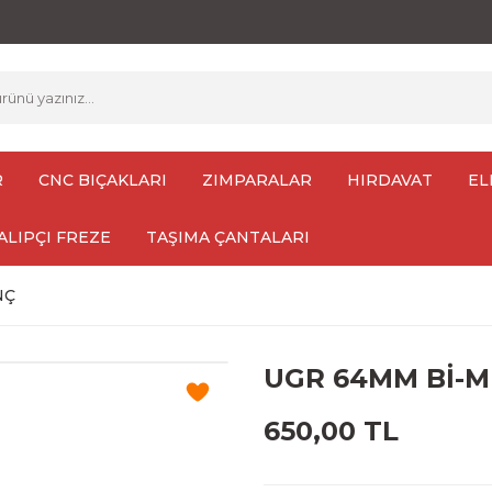
R
CNC BIÇAKLARI
ZIMPARALAR
HIRDAVAT
EL
ALIPÇI FREZE
TAŞIMA ÇANTALARI
NÇ
UGR 64MM Bİ-M
650,00 TL