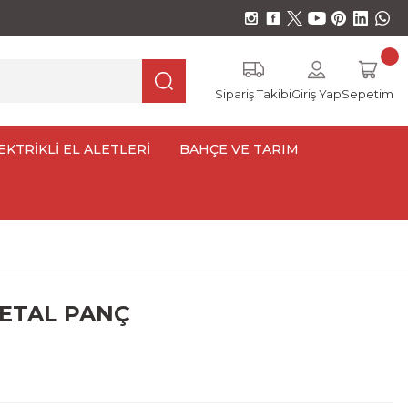
Sipariş Takibi
Giriş Yap
Sepetim
EKTRİKLİ EL ALETLERİ
BAHÇE VE TARIM
ETAL PANÇ