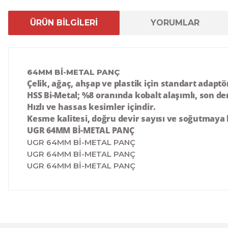
ÜRÜN BİLGİLERİ
YORUMLAR
64MM Bİ-METAL PANÇ
Çelik, ağaç, ahşap ve plastik için standart adapt
HSS Bi-Metal; %8 oranında kobalt alaşımlı, son d
Hızlı ve hassas kesimler içindir.
Kesme kalitesi, doğru devir sayısı ve soğutmaya b
UGR 64MM Bİ-METAL PANÇ
UGR 64MM Bİ-METAL PANÇ
UGR 64MM Bİ-METAL PANÇ
UGR 64MM Bİ-METAL PANÇ
Bu ürünün fiyat bilgisi, resim, ürün açıklamalarında ve 
Görüş ve önerileriniz için teşekkür ederiz.