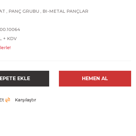
AT
,
PANÇ GRUBU
,
BI-METAL PANÇLAR
.00.10064
TL + KDV
lerle!
EPETE EKLE
HEMEN AL
Et
Karşılaştır