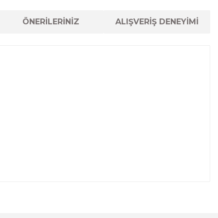
ÖNERİLERİNİZ
ALIŞVERİŞ DENEYİMİ
lanarak tarafımıza iletebilirsiniz.