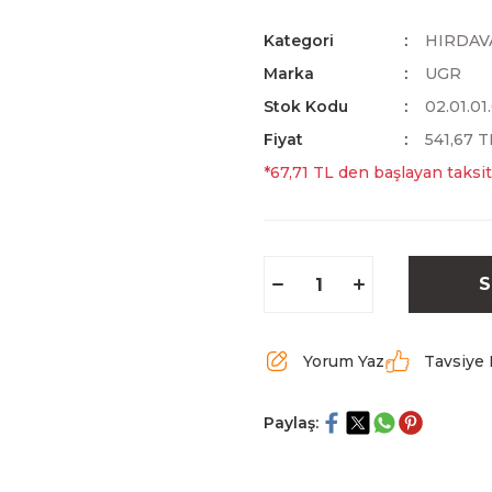
Kategori
HIRDAV
Marka
UGR
Stok Kodu
02.01.01
Fiyat
541,67 
*67,71 TL den başlayan taksit
S
Yorum Yaz
Tavsiye 
Paylaş: