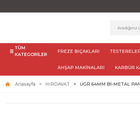
TÜM
FREZE BIÇAKLARI
TESTERELE
KATEGORİLER
AHŞAP MAKİNALARI
KARBÜR K
Anasayfa
HIRDAVAT
UGR 64MM Bİ-METAL PA