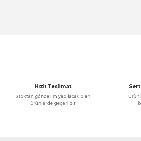
Ürün resmi kalitesiz, bozuk veya görüntülenemiyor.
Ürün açıklamasında eksik bilgiler bulunuyor.
Ürün bilgilerinde hatalar bulunuyor.
Ürün fiyatı diğer sitelerden daha pahalı.
Bu ürüne benzer farklı alternatifler olmalı.
Hızlı Teslimat
Sert
Stoktan gönderim yapılacak olan
Ürünl
ürünlerde geçerlidir
b