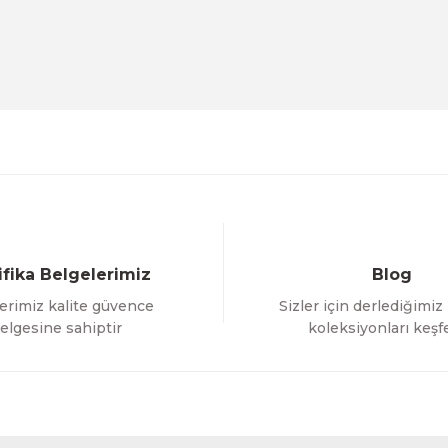
Ürün hakkında henüz soru sorulmamış.
Bu ürüne ilk yorumu siz yapın!
Sitemize ilk yorumu siz yapın!
Deneyimini Paylaş
Yorum Yaz
Soru Sor
ifika Belgelerimiz
Blog
erimiz kalite güvence
Sizler için derlediğimiz
Gönder
elgesine sahiptir
koleksiyonları keşf