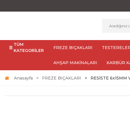
TÜM
FREZE BIÇAKLARI
TESTERELE
KATEGORİLER
AHŞAP MAKİNALARI
KARBÜR K
Anasayfa
FREZE BIÇAKLARI
RESİSTE 6x15MM 