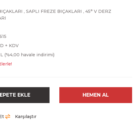
BIÇAKLARI
,
SAPLI FREZE BIÇAKLARI
,
45° V DERZ
ARI
615
SD + KDV
L (%4,00 havale indirimi)
lerle!
EPETE EKLE
HEMEN AL
Et
Karşılaştır