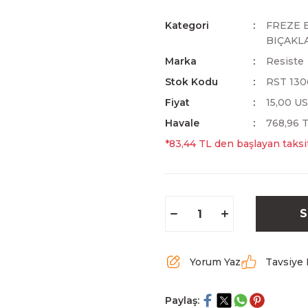
Kategori
FREZE 
BIÇAKL
Marka
Resiste
Stok Kodu
RST 130
Fiyat
15,00 U
Havale
768,96 T
*83,44 TL den başlayan taksit
S
Yorum Yaz
Tavsiye 
Paylaş: