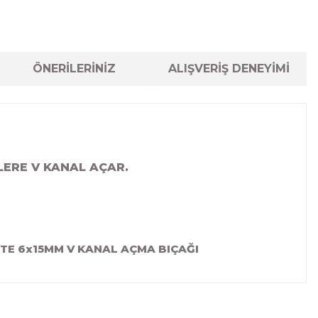
ÖNERİLERİNİZ
ALIŞVERİŞ DENEYİMİ
LERE V KANAL AÇAR.
STE 6x15MM V KANAL AÇMA BIÇAĞI
lanarak tarafımıza iletebilirsiniz.