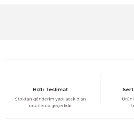
Görüş ve önerileriniz için teşekkür ederiz.
Ürün resmi kalitesiz, bozuk veya görüntülenemiyor.
Ürün açıklamasında eksik bilgiler bulunuyor.
Ürün bilgilerinde hatalar bulunuyor.
Ürün fiyatı diğer sitelerden daha pahalı.
Bu ürüne benzer farklı alternatifler olmalı.
Hızlı Teslimat
Sert
Stoktan gönderim yapılacak olan
Ürünl
ürünlerde geçerlidir
b