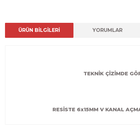
ÜRÜN BİLGİLERİ
YORUMLAR
TEKNİK ÇİZİMDE GÖ
RESİSTE 6x15MM V KANAL AÇMA
Bu ürünün fiyat bilgisi, resim, ürün açıklamalarında ve 