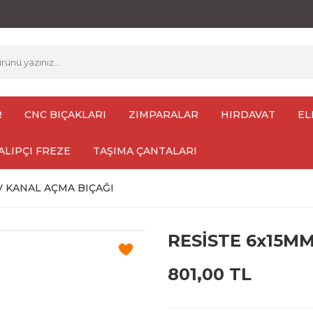
R
CNC BIÇAKLARI
ZIMPARALAR
HIRDAVAT
EL
ALIPÇI FREZE
TAŞIMA ÇANTALARI
V KANAL AÇMA BIÇAĞI
RESİSTE 6x15M
801,00 TL