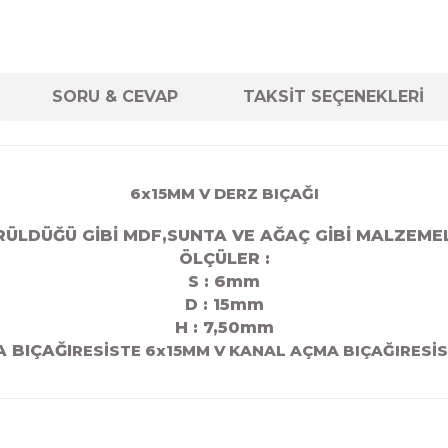
SORU & CEVAP
TAKSİT SEÇENEKLERİ
6x15MM V DERZ BIÇAĞI
RÜLDÜĞÜ GİBİ MDF,SUNTA VE AĞAÇ GİBİ MALZEME
ÖLÇÜLER :
S : 6mm
D : 15
mm
H : 7,50mm
 BIÇAĞI
RESİSTE 6x15MM V KANAL AÇMA BIÇAĞIRESİ
diğer konularda yetersiz gördüğünüz noktaları öneri formunu kul