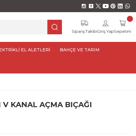
Sipariş Takibi
Giriş Yap
Sepetim
EKTRİKLİ EL ALETLERİ
BAHÇE VE TARIM
M V KANAL AÇMA BIÇAĞI