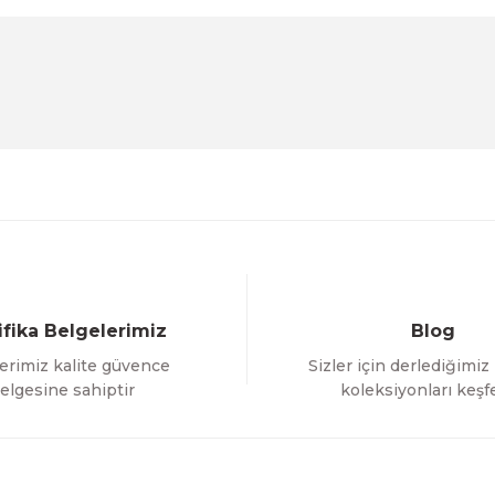
Ürün hakkında henüz soru sorulmamış.
Bu ürüne ilk yorumu siz yapın!
Sitemize ilk yorumu siz yapın!
Deneyimini Paylaş
Yorum Yaz
Soru Sor
ifika Belgelerimiz
Blog
erimiz kalite güvence
Sizler için derlediğimiz
Gönder
elgesine sahiptir
koleksiyonları keşf