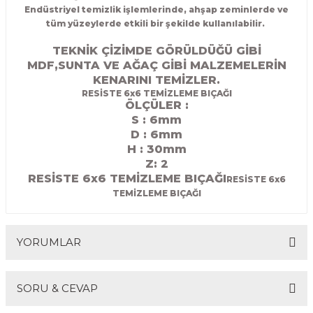
Endüstriyel temizlik işlemlerinde, ahşap zeminlerde ve
R
EKLEME BIÇAKLARI
tüm yüzeylerde etkili bir şekilde kullanılabilir.
KULP BIÇAKLARI
TEKNİK ÇİZİMDE GÖRÜLDÜĞÜ GİBİ
MDF,SUNTA VE AĞAÇ GİBİ MALZEMELERİN
KENARINI TEMİZLER.
SİVRİ MOTİF BIÇAKLARI
RESİSTE 6x6 TEMİZLEME BIÇAĞI
ÖLÇÜLER :
ALUMİNYUM RAF BIÇAKLARI
S : 6mm
D : 6
mm
H : 30mm
MOTİF BIÇAKLARI
Z: 2
RESİSTE 6x6 TEMİZLEME BIÇAĞI
RESİSTE 6x6
TEMİZLEME BIÇAĞI
YORUMLAR
SORU & CEVAP
Bu ürüne ilk yorumu siz yapın!