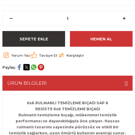
ESME MAKİNESİ
EYİCİLER
HAVŞA BIÇAKLARI
190'LIK SUNTA KESME TESTERELERİ
AKİNELERİ
TEMİZLEME BIÇAKLARI
200'LÜK SUNTA KESME TESTERELERİ
ELERİ
ALTTAN RULMANLI TEMİZLEME BIÇAK
210'LUK SUNTA KESME TESTERELERİ
SEPETE EKLE
HEMEN AL
RI
NELERİ
PVC TEMİZLEME BIÇAKLARI
230'LUK SUNTA KESME TESTERELERİ
Yorum Yaz
Tavsiye Et
Karşılaştır
AR
AKİNESİ
U DERZ BIÇAKLARI
235'LİK SUNTA KESME TESTERELERİ
Paylaş:
45° V DERZ BIÇAKLARI
ÜRÜN BİLGİLERİ
NCALARI
60° V DERZ BIÇAKLARI
6x6 RULMANLI TEMİZLEME BIÇAĞI SAP 6
RESİSTE 6x6 TEMİZLEME BIÇAĞI
TÖRÜ
İNELERİ
45° PAH BIÇAKLARI
Rulmanlı temizleme bıçağı, mükemmel temizlik
performansı ve dayanıklılığıyla öne çıkıyor. Hassas
NELERİ
KUTU (KÖŞE) BİRLEŞTİRME BIÇAKLAR
rulmanlı tasarımı sayesinde pürüzsüz ve etkili bir
temizlik sağlarken, uzun ömürlü kullanım avantajı sunar.