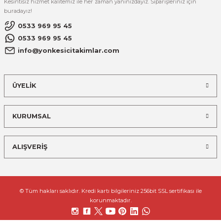
Kesintisiz hizmet kalitemiz ile her zaman yanınızdayız. Siparişleriniz için
buradayız!
0533 969 95 45
0533 969 95 45
info@yonkesicitakimlar.com
ÜYELİK
KURUMSAL
ALIŞVERİŞ
© Tüm hakları saklıdır. Kredi kartı bilgileriniz 256bit SSL sertifikası ile
korunmaktadır.