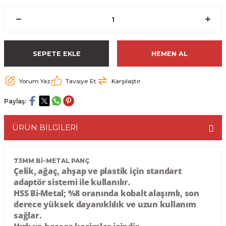
ESME MAKİNESİ
EYİCİLER
HAVŞA BIÇAKLARI
190'LIK SUNTA KESME TESTERELERİ
AKİNELERİ
TEMİZLEME BIÇAKLARI
200'LÜK SUNTA KESME TESTERELERİ
SEPETE EKLE
HEMEN AL
ELERİ
ALTTAN RULMANLI TEMİZLEME BIÇAK
210'LUK SUNTA KESME TESTERELERİ
Yorum Yaz
Tavsiye Et
Karşılaştır
RI
NELERİ
PVC TEMİZLEME BIÇAKLARI
230'LUK SUNTA KESME TESTERELERİ
Paylaş:
AR
AKİNESİ
U DERZ BIÇAKLARI
235'LİK SUNTA KESME TESTERELERİ
ÜRÜN BİLGİLERİ
45° V DERZ BIÇAKLARI
NCALARI
60° V DERZ BIÇAKLARI
73MM Bİ-METAL PANÇ
Çelik, ağaç, ahşap ve plastik için standart
adaptör
sistemi ile kullanılır.
TÖRÜ
İNELERİ
45° PAH BIÇAKLARI
HSS Bi-Metal; %8 oranında kobalt alaşımlı, son
derece yüksek dayanıklılık ve uzun kullanım
NELERİ
KUTU (KÖŞE) BİRLEŞTİRME BIÇAKLAR
sağlar.