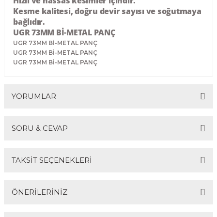
Hızlı ve hassas kesimler içindir.
R
EKLEME BIÇAKLARI
Kesme kalitesi, doğru devir sayısı ve soğutmaya
bağlıdır.
UGR 73MM Bİ-METAL PANÇ
KULP BIÇAKLARI
UGR 73MM Bİ-METAL PANÇ
UGR 73MM Bİ-METAL PANÇ
SİVRİ MOTİF BIÇAKLARI
UGR 73MM Bİ-METAL PANÇ
ALUMİNYUM RAF BIÇAKLARI
YORUMLAR
MOTİF BIÇAKLARI
SORU & CEVAP
Bu ürüne ilk yorumu siz yapın!
TAKSİT SEÇENEKLERİ
Yorum Yaz
Ürün hakkında henüz soru sorulmamış.
ÖNERİLERİNİZ
Soru Sor