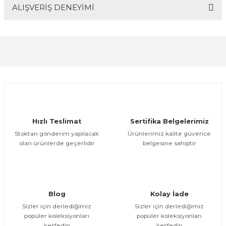
ALIŞVERİŞ DENEYİMİ
Bu ürünün fiyat bilgisi, resim, ürün açıklamalarında ve
diğer konularda yetersiz gördüğünüz noktaları öneri
formunu kullanarak tarafımıza iletebilirsiniz.
Görüş ve önerileriniz için teşekkür ederiz.
Sitemize ilk yorumu siz yapın!
Ürün resmi kalitesiz, bozuk veya görüntülenemiyor.
Ürün açıklamasında eksik bilgiler bulunuyor.
Deneyimini Paylaş
Ürün bilgilerinde hatalar bulunuyor.
Ürün fiyatı diğer sitelerden daha pahalı.
Hızlı Teslimat
Sertifika Belgelerimiz
Bu ürüne benzer farklı alternatifler olmalı.
Stoktan gönderim yapılacak
Ürünlerimiz kalite güvence
olan ürünlerde geçerlidir
belgesine sahiptir
Gönder
Blog
Kolay İade
Sizler için derlediğimiz
Sizler için derlediğimiz
popüler koleksiyonları
popüler koleksiyonları
keşfedin
keşfedin