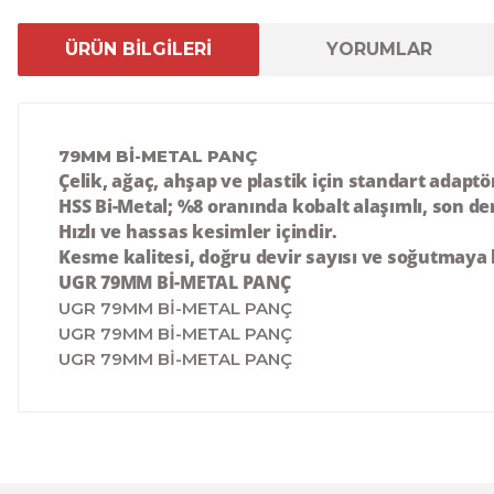
ÜRÜN BİLGİLERİ
YORUMLAR
79MM Bİ-METAL PANÇ
Çelik, ağaç, ahşap ve plastik için standart adapt
HSS Bi-Metal; %8 oranında kobalt alaşımlı, son d
Hızlı ve hassas kesimler içindir.
Kesme kalitesi, doğru devir sayısı ve soğutmaya b
UGR 79MM Bİ-METAL PANÇ
UGR 79MM Bİ-METAL PANÇ
UGR 79MM Bİ-METAL PANÇ
UGR 79MM Bİ-METAL PANÇ
Bu ürünün fiyat bilgisi, resim, ürün açıklamalarında ve 
Görüş ve önerileriniz için teşekkür ederiz.