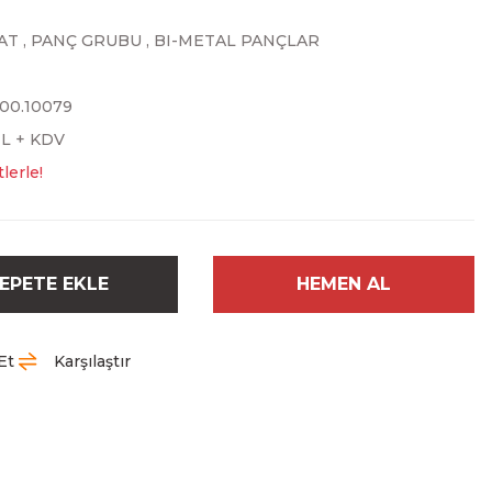
AT
,
PANÇ GRUBU
,
BI-METAL PANÇLAR
.00.10079
TL + KDV
lerle!
EPETE EKLE
HEMEN AL
Et
Karşılaştır