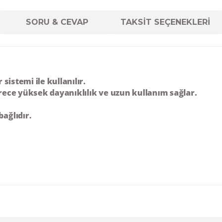
SORU & CEVAP
TAKSİT SEÇENEKLERİ
ör
sistemi ile kullanılır.
erece yüksek dayanıklılık ve uzun kullanım sağlar.
ağlıdır.
diğer konularda yetersiz gördüğünüz noktaları öneri formunu kul