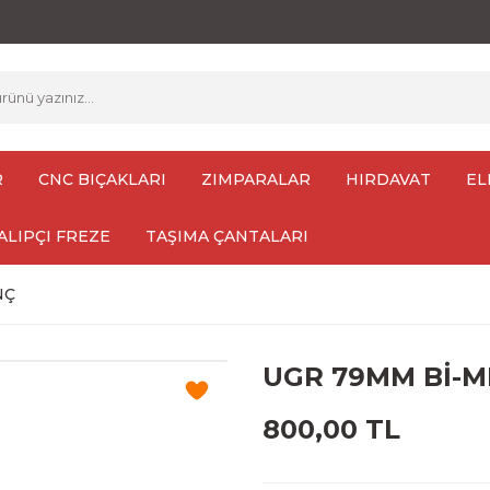
R
CNC BIÇAKLARI
ZIMPARALAR
HIRDAVAT
EL
ALIPÇI FREZE
TAŞIMA ÇANTALARI
NÇ
UGR 79MM Bİ-M
800,00 TL