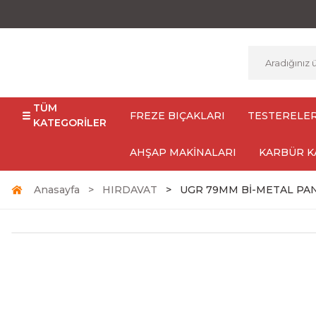
TÜM
FREZE BIÇAKLARI
TESTERELE
KATEGORİLER
AHŞAP MAKİNALARI
KARBÜR K
Anasayfa
HIRDAVAT
UGR 79MM Bİ-METAL PA