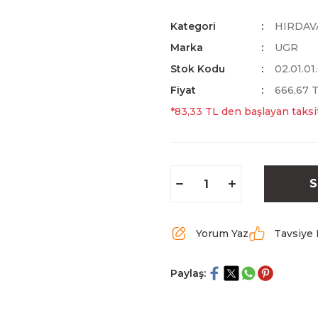
Kategori
HIRDAV
Marka
UGR
Stok Kodu
02.01.01
Fiyat
666,67 
*83,33 TL den başlayan taksit
S
Yorum Yaz
Tavsiye 
Paylaş: