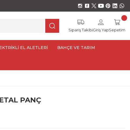
Sipariş Takibi
Giriş Yap
Sepetim
EKTRİKLİ EL ALETLERİ
BAHÇE VE TARIM
ETAL PANÇ