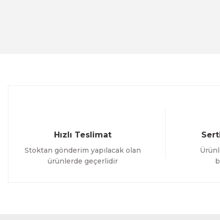
Ürün resmi kalitesiz, bozuk veya görüntülenemiyor.
Ürün açıklamasında eksik bilgiler bulunuyor.
Ürün bilgilerinde hatalar bulunuyor.
Ürün fiyatı diğer sitelerden daha pahalı.
Bu ürüne benzer farklı alternatifler olmalı.
Hızlı Teslimat
Sert
Stoktan gönderim yapılacak olan
Ürünl
ürünlerde geçerlidir
b