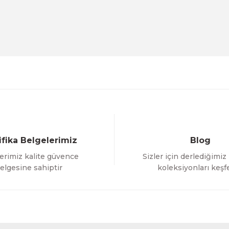
Ürün hakkında henüz soru sorulmamış.
Bu ürüne ilk yorumu siz yapın!
Sitemize ilk yorumu siz yapın!
Deneyimini Paylaş
Yorum Yaz
Soru Sor
ifika Belgelerimiz
Blog
erimiz kalite güvence
Sizler için derlediğimiz
Gönder
elgesine sahiptir
koleksiyonları keşf