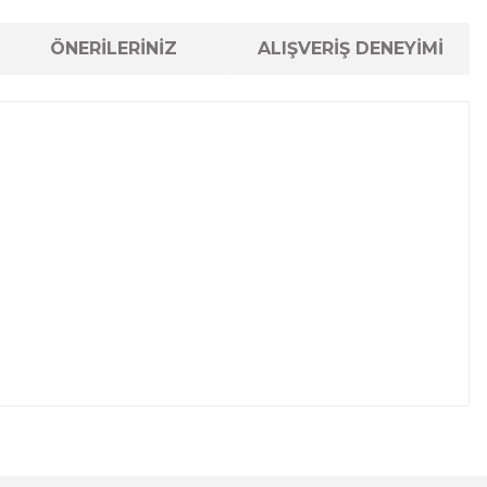
ÖNERİLERİNİZ
ALIŞVERİŞ DENEYİMİ
lanarak tarafımıza iletebilirsiniz.