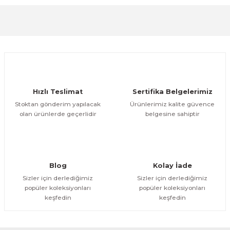
Görüş ve önerileriniz için teşekkür ederiz.
Sitemize ilk yorumu siz yapın!
Ürün resmi kalitesiz, bozuk veya görüntülenemiyor.
Ürün açıklamasında eksik bilgiler bulunuyor.
Deneyimini Paylaş
Ürün bilgilerinde hatalar bulunuyor.
Ürün fiyatı diğer sitelerden daha pahalı.
Hızlı Teslimat
Sertifika Belgelerimiz
Bu ürüne benzer farklı alternatifler olmalı.
Stoktan gönderim yapılacak
Ürünlerimiz kalite güvence
olan ürünlerde geçerlidir
belgesine sahiptir
Gönder
Blog
Kolay İade
Sizler için derlediğimiz
Sizler için derlediğimiz
popüler koleksiyonları
popüler koleksiyonları
keşfedin
keşfedin