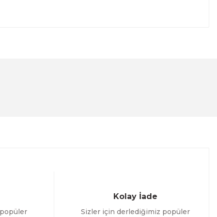
lanarak tarafımıza iletebilirsiniz.
Kolay İade
 popüler
Sizler için derlediğimiz popüler