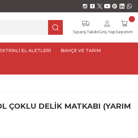
Sipariş Takibi
Giriş Yap
Sepetim
EKTRİKLİ EL ALETLERİ
BAHÇE VE TARIM
OL ÇOKLU DELİK MATKABI (YARIM