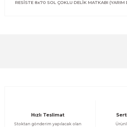
RESİSTE 8x70 SOL ÇOKLU DELİK MATKABI (YARIM 
Bu ürünün fiyat bilgisi, resim, ürün açıklamalarında ve 
Görüş ve önerileriniz için teşekkür ederiz.
Ürün resmi kalitesiz, bozuk veya görüntülenemiyor.
Ürün açıklamasında eksik bilgiler bulunuyor.
Ürün bilgilerinde hatalar bulunuyor.
Ürün fiyatı diğer sitelerden daha pahalı.
Bu ürüne benzer farklı alternatifler olmalı.
Hızlı Teslimat
Sert
Stoktan gönderim yapılacak olan
Ürünl