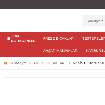
TÜM
FREZE BIÇAKLARI
TESTERELE
KATEGORİLER
AHŞAP MAKİNALARI
KARBÜR K
Anasayfa
FREZE BIÇAKLARI
RESİSTE 8x70 SO