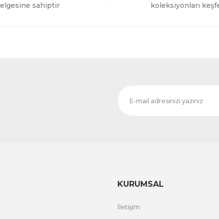
Gönder
elgesine sahiptir
koleksiyonları keşf
KURUMSAL
İletişim