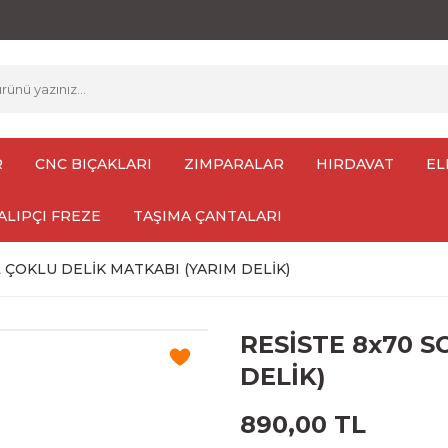
R
CNC BIÇAKLARI
ZIMPARALAR
HIRDAVAT
EL
ALIPÇI FREZE
TAŞIMA ÇANTALARI
L ÇOKLU DELİK MATKABI (YARIM DELİK)
RESİSTE 8x70 S
DELİK)
890,00 TL