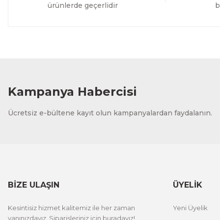
ürünlerde geçerlidir
b
Kampanya Habercisi
Ücretsiz e-bültene kayıt olun kampanyalardan faydalanın.
BİZE ULAŞIN
ÜYELİK
Kesintisiz hizmet kalitemiz ile her zaman
Yeni Üyelik
yanınızdayız. Siparişleriniz için buradayız!