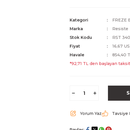
Kategori
FREZE 
Marka
Resiste
Stok Kodu
RST 340
Fiyat
16,67 U
Havale
854,40 T
*92,71 TL den başlayan taksit
S
Yorum Yaz
Tavsiye 
Paylaş: