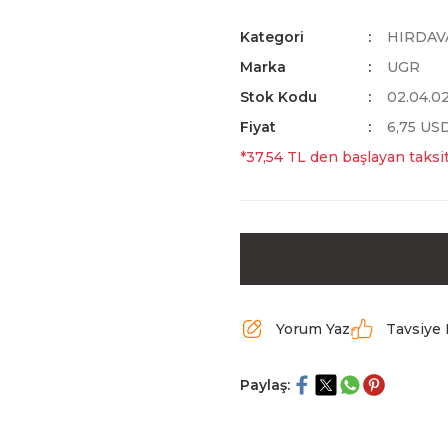
Kategori
HIRDAV
Marka
UGR
Stok Kodu
02.04.0
Fiyat
6,75 US
*37,54 TL den başlayan taksit
Yorum Yaz
Tavsiye 
Paylaş: