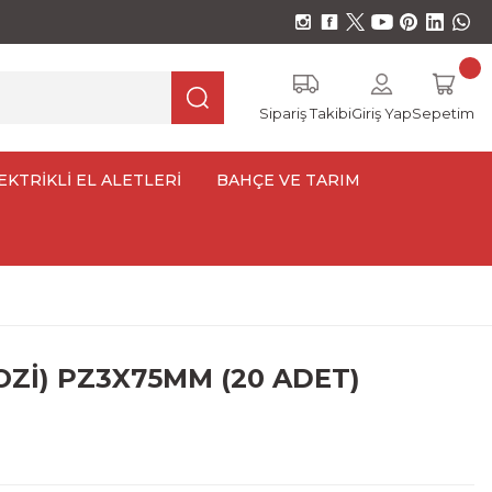
Sipariş Takibi
Giriş Yap
Sepetim
EKTRİKLİ EL ALETLERİ
BAHÇE VE TARIM
OZİ) PZ3X75MM (20 ADET)