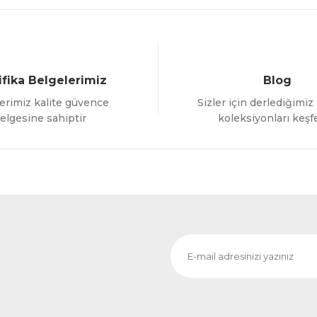
ifika Belgelerimiz
Blog
erimiz kalite güvence
Sizler için derlediğimiz
Gönder
elgesine sahiptir
koleksiyonları keşf