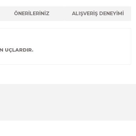
ÖNERİLERİNİZ
ALIŞVERİŞ DENEYİMİ
N UÇLARDIR.
lanarak tarafımıza iletebilirsiniz.