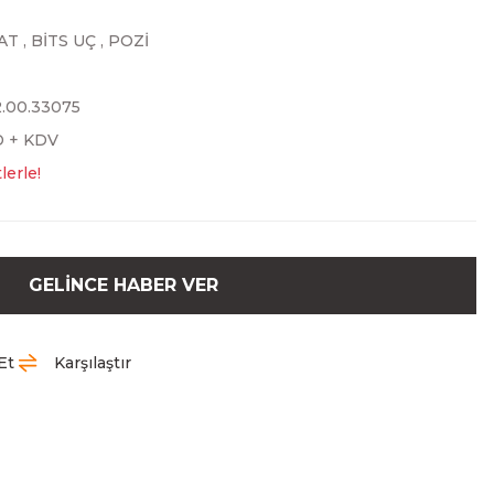
AT
,
BİTS UÇ
,
POZİ
2.00.33075
D + KDV
lerle!
GELİNCE HABER VER
Et
Karşılaştır