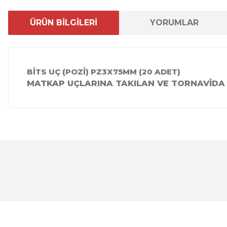
ÜRÜN BİLGİLERİ
YORUMLAR
BİTS UÇ (POZİ) PZ3X75MM (20 ADET)
MATKAP UÇLARINA TAKILAN VE TORNAVİDA 
Bu ürünün fiyat bilgisi, resim, ürün açıklamalarında ve 
Görüş ve önerileriniz için teşekkür ederiz.
Ürün resmi kalitesiz, bozuk veya görüntülenemiyor.
Ürün açıklamasında eksik bilgiler bulunuyor.
Ürün bilgilerinde hatalar bulunuyor.
Ürün fiyatı diğer sitelerden daha pahalı.