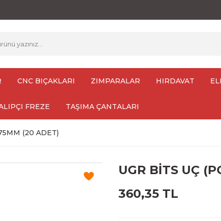
R
CNC BIÇAKLARI
ZIMPARALAR
HIRDAVAT
EL
ALIPÇI FREZE
TAŞIMA ÇANTALARI
X75MM (20 ADET)
UGR BİTS UÇ (P
360,35 TL