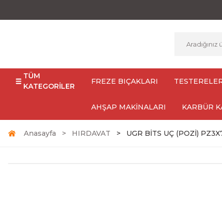
TÜM
FREZE BIÇAKLARI
TESTERELE
KATEGORİLER
AHŞAP MAKİNALARI
KARBÜR K
Anasayfa
HIRDAVAT
UGR BİTS UÇ (POZİ) PZ3