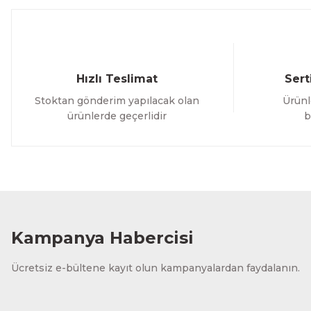
Bu ürüne benzer farklı alternatifler olmalı.
Hızlı Teslimat
Sert
Stoktan gönderim yapılacak olan
Ürünl
ürünlerde geçerlidir
b
Kampanya Habercisi
Ücretsiz e-bültene kayıt olun kampanyalardan faydalanın.