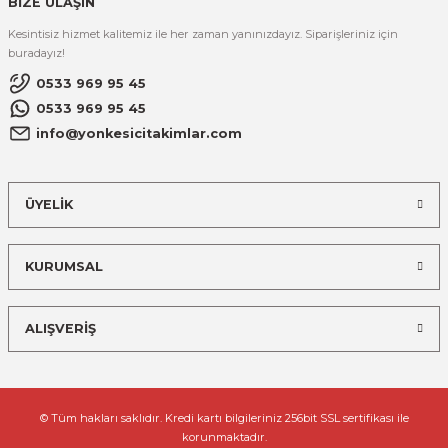
BİZE ULAŞIN
Kesintisiz hizmet kalitemiz ile her zaman yanınızdayız. Siparişleriniz için
buradayız!
0533 969 95 45
0533 969 95 45
info@yonkesicitakimlar.com
ÜYELİK
KURUMSAL
ALIŞVERİŞ
© Tüm hakları saklıdır. Kredi kartı bilgileriniz 256bit SSL sertifikası ile
korunmaktadır.