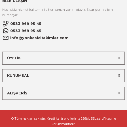
BİZE ULAŞIN
Kesintisiz hizmet kalitemiz ile her zaman yanınızdayız. Siparişleriniz için
buradayız!
0533 969 95 45
0533 969 95 45
info@yonkesicitakimlar.com
ÜYELİK
KURUMSAL
ALIŞVERİŞ
© Tüm hakları saklıdır. Kredi kartı bilgileriniz 256bit SSL sertifikası ile
korunmaktadır.