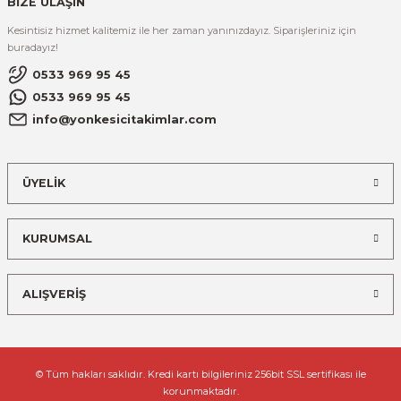
BİZE ULAŞIN
Kesintisiz hizmet kalitemiz ile her zaman yanınızdayız. Siparişleriniz için
buradayız!
0533 969 95 45
0533 969 95 45
info@yonkesicitakimlar.com
ÜYELİK
KURUMSAL
ALIŞVERİŞ
© Tüm hakları saklıdır. Kredi kartı bilgileriniz 256bit SSL sertifikası ile
korunmaktadır.