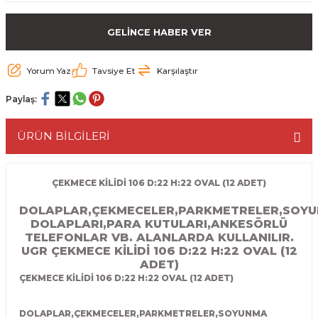
ESME MAKİNESİ
EYİCİLER
HAVŞA BIÇAKLARI
190'LIK SUNTA KESME TESTERELERİ
GELİNCE HABER VER
AKİNELERİ
TEMİZLEME BIÇAKLARI
200'LÜK SUNTA KESME TESTERELERİ
Yorum Yaz
Tavsiye Et
Karşılaştır
ELERİ
ALTTAN RULMANLI TEMİZLEME BIÇAK
210'LUK SUNTA KESME TESTERELERİ
Paylaş:
RI
NELERİ
PVC TEMİZLEME BIÇAKLARI
230'LUK SUNTA KESME TESTERELERİ
ÜRÜN BİLGİLERİ
AR
AKİNESİ
U DERZ BIÇAKLARI
235'LİK SUNTA KESME TESTERELERİ
ÇEKMECE KİLİDİ 106 D:22 H:22 OVAL (12 ADET)
45° V DERZ BIÇAKLARI
DOLAPLAR,ÇEKMECELER,PARKMETRELER,SOY
DOLAPLARI,PARA KUTULARI,ANKESÖRLÜ
NCALARI
60° V DERZ BIÇAKLARI
TELEFONLAR VB. ALANLARDA KULLANILIR.
UGR ÇEKMECE KİLİDİ 106 D:22 H:22 OVAL (12
TÖRÜ
İNELERİ
45° PAH BIÇAKLARI
ADET)
ÇEKMECE KİLİDİ 106 D:22 H:22 OVAL (12 ADET)
NELERİ
KUTU (KÖŞE) BİRLEŞTİRME BIÇAKLAR
DOLAPLAR,ÇEKMECELER,PARKMETRELER,SOYUNMA